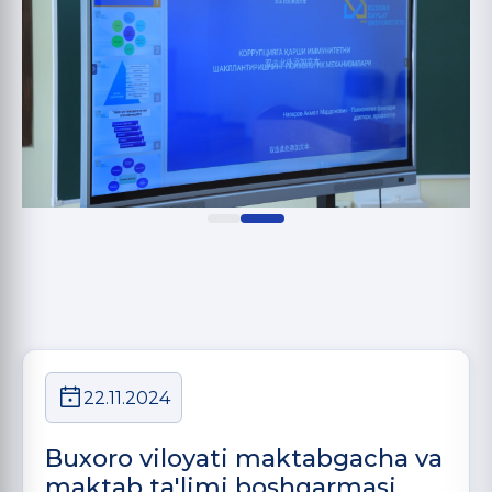
22.11.2024
Buxoro viloyati maktabgacha va
maktab ta'limi boshqarmasi