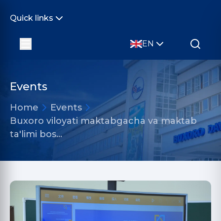
Quick links
EN
Events
Home
Events
Buxoro viloyati maktabgacha va maktab
ta'limi bos…