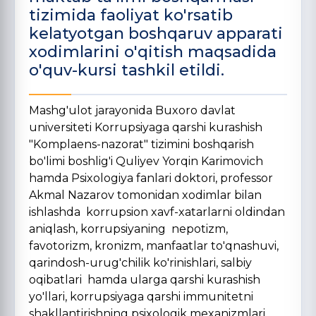
tizimida faoliyat ko'rsatib
kelatyotgan boshqaruv apparati
xodimlarini o'qitish maqsadida
o'quv-kursi tashkil etildi.
Mashg'ulot jarayonida Buxoro davlat
universiteti Korrupsiyaga qarshi kurashish
"Komplaens-nazorat" tizimini boshqarish
bo'limi boshlig'i Quliyev Yorqin Karimovich
hamda Psixologiya fanlari doktori, professor
Akmal Nazarov tomonidan xodimlar bilan
ishlashda korrupsion xavf-xatarlarni oldindan
aniqlash, korrupsiyaning nepotizm,
favotorizm, kronizm, manfaatlar to'qnashuvi,
qarindosh-urug'chilik ko'rinishlari, salbiy
oqibatlari hamda ularga qarshi kurashish
yo'llari, korrupsiyaga qarshi immunitetni
shakllantirishning psixologik mexanizmlari