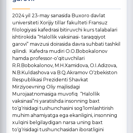
2024 yil 23-may sanasida Buxoro davlat
universiteti Xorijiy tillar fakulteti Fransuz
filologiyasi kafedrasi bitiruvchi kurs talabalari
ishtirokida “Halollik vaksinasi- taraqqiyot
garovi” mavzusi doirasida davra suhbati tashkil
qilindi. Kafedra mudiri O.O.Bobokalonov
hamda professor-oʼqituvchilari
R.R.Bobokalonov, M.H.Xamidova, O.I.Adizova,
N.B.Kuldashova va B.Q.Akramov O‘zbekiston
Respublikasi Prezidenti Shavkat
Mirziyoevning Oliy majlisdagi
Murojaatnomasiga muvofiq “Halollik
vaksinasi”ni yaratishda insonning baxt
to‘g‘risidagi tushunchasini sog‘lomlashtirish
muhim ahamiyatga ega ekanligini, insonning
xulqini belgilaydigan narsa uning baxt
to‘g‘risidagi tushunchasidan iboratligini