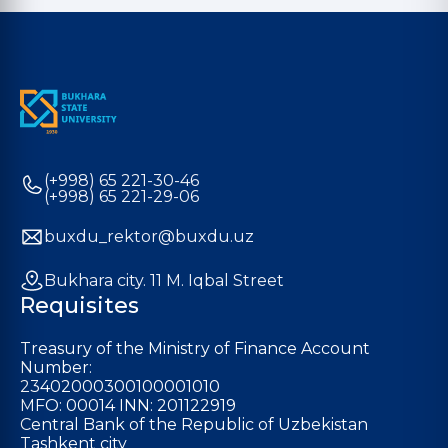
(+998) 65 221-30-46
(+998) 65 221-29-06
buxdu_rektor@buxdu.uz
Bukhara city. 11 M. Iqbal Street
Requisites
Treasury of the Ministry of Finance Account
Number:
23402000300100001010
MFO: 00014 INN: 201122919
Central Bank of the Republic of Uzbekistan
Tashkent city