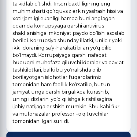
ta’kidlab o’tishdi. Inson baxtliligining eng
muhim sharti qo‘rquvsiz erkin yashash hissi va
xotirjamligi ekanligi hamda buni anglagan
odamda korrupsiyaga qarshi antivirus
shakllanishiga imkoniyat paydo bo‘lishi asoslab
berildi. Korrupsiya shunday illatki, uni bir yoki
ikki idoraning sa’y-harakati bilan yo‘q qilib
bo‘lmaydi. Korrupsiyaga qarshi nafaqat
huquqni muhofaza qiluvchi idoralar va davlat
tashkilotlari, balki bu yo‘nalishda olib
borilayotgan islohotlar fuqarolarimiz
tomonidan ham faollik ko‘rsatilib, butun
jamiyat unga qarshi birgalikda kurashib,
uning ildizlarini yo‘q qilishga kirishilsagina
ijobiy natijaga erishish mumkin. Shu kabi fikr
va mulohazalar professor –o’qituvchilar
tomonidan ilgari surildi.