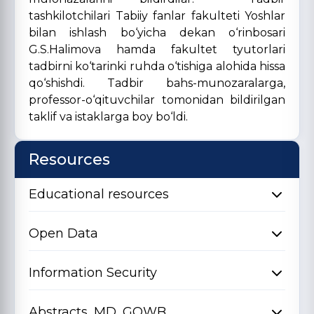
tashkilotchilari Tabiiy fanlar fakulteti Yoshlar
bilan ishlash bo‘yicha dekan o‘rinbosari
G.S.Halimova hamda fakultet tyutorlari
tadbirni ko‘tarinki ruhda o‘tishiga alohida hissa
qo‘shishdi. Tadbir bahs-munozaralarga,
professor-o‘qituvchilar tomonidan bildirilgan
taklif va istaklarga boy bo‘ldi.
Resources
Educational resources
Open Data
Information Security
Abstracts, MD, GQWB