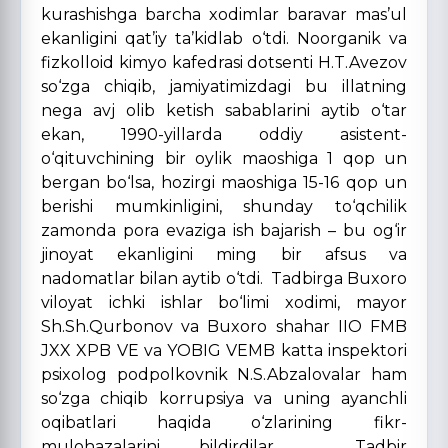
kurashishga barcha xodimlar baravar mas’ul
ekanligini qat’iy ta’kidlab o‘tdi. Noorganik va
fizkolloid kimyo kafedrasi dotsenti H.T.Avezov
so‘zga chiqib, jamiyatimizdagi bu illatning
nega avj olib ketish sabablarini aytib o‘tar
ekan, 1990-yillarda oddiy asistent-
o‘qituvchining bir oylik maoshiga 1 qop un
bergan bo‘lsa, hozirgi maoshiga 15-16 qop un
berishi mumkinligini, shunday to‘qchilik
zamonda pora evaziga ish bajarish – bu og‘ir
jinoyat ekanligini ming bir afsus va
nadomatlar bilan aytib o‘tdi. Tadbirga Buxoro
viloyat ichki ishlar bo‘limi xodimi, mayor
Sh.Sh.Qurbonov va Buxoro shahar IIO FMB
JXX XPB VE va YOBIG VEMB katta inspektori
psixolog podpolkovnik N.S.Abzalovalar ham
so‘zga chiqib korrupsiya va uning ayanchli
oqibatlari haqida o‘zlarining fikr-
mulohazalarini bildirdilar. Tadbir