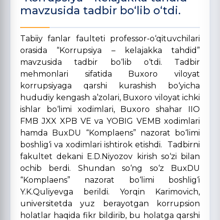
mavzusida tadbir bo‘lib o‘tdi.
Tabiiy fanlar faulteti professor-o‘qituvchilari
orasida “Korrupsiya – kelajakka tahdid”
mavzusida tadbir bo‘lib o‘tdi. Tadbir
mehmonlari sifatida Buxoro viloyat
korrupsiyaga qarshi kurashish bo‘yicha
hududiy kengash a’zolari, Buxoro viloyat ichki
ishlar bo‘limi xodimlari, Buxoro shahar IIO
FMB JXX XPB VE va YOBIG VEMB xodimlari
hamda BuxDU “Komplaens” nazorat bo‘limi
boshlig‘i va xodimlari ishtirok etishdi. Tadbirni
fakultet dekani E.D.Niyozov kirish so‘zi bilan
ochib berdi. Shundan so‘ng so‘z BuxDU
“Komplaens” nazorat bo‘limi boshlig‘i
Y.K.Quliyevga berildi. Yorqin Karimovich,
universitetda yuz berayotgan korrupsion
holatlar haqida fikr bildirib, bu holatga qarshi