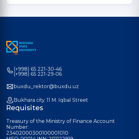
(+998) 65 221-30-46
(+998) 65 221-29-06
buxdu_rektor@buxdu.uz
Bukhara city. 11 M. Iqbal Street
Requisites
Treasury of the Ministry of Finance Account
Number:
23402000300100001010
MFO: 00014 INN: 201122919