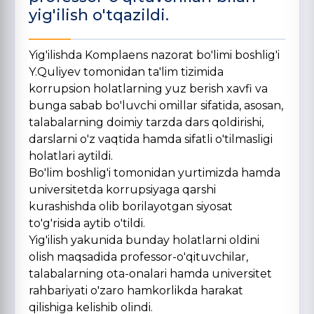
yig'ilish o'tqazildi.
Yig'ilishda Komplaens nazorat bo'limi boshlig'i
Y.Quliyev tomonidan ta'lim tizimida
korrupsion holatlarning yuz berish xavfi va
bunga sabab bo'luvchi omillar sifatida, asosan,
talabalarning doimiy tarzda dars qoldirishi,
darslarni o'z vaqtida hamda sifatli o'tilmasligi
holatlari aytildi.
Bo'lim boshlig'i tomonidan yurtimizda hamda
universitetda korrupsiyaga qarshi
kurashishda olib borilayotgan siyosat
to'g'risida aytib o'tildi.
Yig'ilish yakunida bunday holatlarni oldini
olish maqsadida professor-o'qituvchilar,
talabalarning ota-onalari hamda universitet
rahbariyati o'zaro hamkorlikda harakat
qilishiga kelishib olindi.