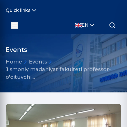
Quick links
EN
Events
Home
Events
Jismoniy madaniyat fakulteti professor-
o'qituvchi…