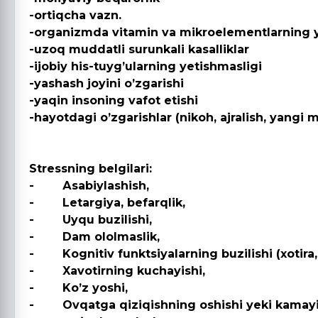
-ortiqcha vazn.
-organizmda vitamin va mikroelementlarning y
-uzoq muddatli surunkali kasalliklar
-ijobiy his-tuygʼularning yetishmasligi
-yashash joyini oʼzgarishi
-yaqin insoning vafot etishi
-hayotdagi oʼzgarishlar (nikoh, ajralish, yangi ma
Stressning belgilari:
- Аsabiylashish,
- Letargiya, befarqlik,
- Uyqu buzilishi,
- Dam ololmaslik,
- Kognitiv funktsiyalarning buzilishi (xotira,
- Xavotirning kuchayishi,
- Koʼz yoshi,
- Ovqatga qiziqishning oshishi yeki kamayib