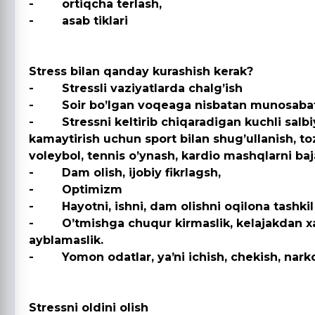
- ortiqcha terlash,
- asab tiklari
Stress bilan qanday kurashish kerak?
- Stressli vaziyatlarda chalgʼish
- Soir boʼlgan voqeaga nisbatan munosabatni
- Stressni keltirib chiqaradigan kuchli salbiy 
kamaytirish uchun sport bilan shugʼullanish, toza
voleybol, tennis oʼynash, kardio mashqlarni baj
- Dam olish, ijobiy fikrlagsh,
- Optimizm
- Hayotni, ishni, dam olishni oqilona tashkil 
- Oʼtmishga chuqur kirmaslik, kelajakdan xavot
ayblamaslik.
- Yomon odatlar, yaʼni ichish, chekish, nark
Stressni oldini olish