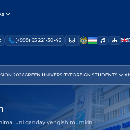
ks
z
(+998) 65 221-30-46
SION 2026
GREEN UNIVERSITY
FOREIGN STUDENTS
A
n
 nima, uni qanday yengish mumkin