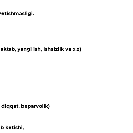
etishmasligi.
ktab, yangi ish, ishsizlik va x.z)
 diqqat, beparvolik)
 ketishi,