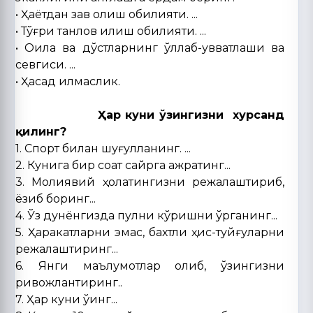
• Ҳаётдан завқ олиш қобилияти. ...
• Тўғри танлов қилиш қобилияти. ...
• Оила ва дўстларнинг қўллаб-қувватлаши ва
севгиси. ...
• Ҳасад қилмаслик.
Ҳар куни ўзингизни хурсанд
қилинг?
1. Спорт билан шуғулланинг. ...
2. Кунига бир соат сайрга ажратинг...
3. Молиявий ҳолатингизни режалаштириб,
ёзиб боринг...
4. Ўз дунёнгизда пулни кўришни ўрганинг...
5. Ҳаракатларни эмас, бахтли ҳис-туйғуларни
режалаштиринг...
6. Янги маълумотлар олиб, ўзингизни
ривожлантиринг..
7. Ҳар куни ўқинг...