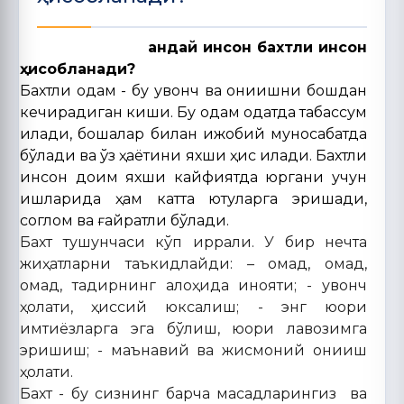
Қандай инсон бахтли инсон
ҳисобланади?
Бахтли одам - бу қувонч ва қониқишни бошдан
кечирадиган киши. Бу одам одатда табассум
қилади, бошқалар билан ижобий муносабатда
бўлади ва ўз ҳаётини яхши ҳис қилади. Бахтли
инсон доим яхши кайфиятда юргани учун
ишларида ҳам катта ютуқларга эришади,
соглом ва ғайратли бўлади.
Бахт тушунчаси кўп қиррали. У бир нечта
жиҳатларни таъкидлайди: – омад, омад,
омад, тақдирнинг алоҳида инояти; - қувонч
ҳолати, ҳиссий юксалиш; - энг юқори
имтиёзларга эга бўлиш, юқори лавозимга
эришиш; - маънавий ва жисмоний қониқиш
ҳолати.
Бахт - бу сизнинг барча мақсадларингиз ва