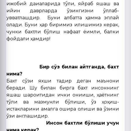
ижобий дақиқаларида тўлиқ, яйраб яшаш ва
қийин даврларда ўзингизни қўллаб-
қувватлашдир. Буни албатта ҳамма эплай
олади. Буни ҳар биримиз қилишимиз керак,
чунки бахтли бўлиш нафақат ёқимли, балки
фойдали ҳамдир!
Бир сўз билан айтганда, бахт
нима?
Бахт сўзи яхши тақдир деган маънони
беради. Шу билан бирга бахт инсоннинг
яшаш шароитидан ички қониқиши, ҳаётнинг
тўлиқ ва мазмунли бўлиши, ўз ҳоҳиш-
истакларини амалга ошира олиши ва ўзини
ўзи англашидир.
Инсон бахтли бўлиши учун
нима керак?