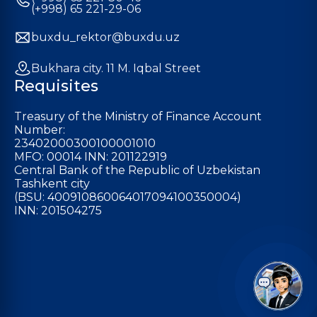
(+998) 65 221-29-06
buxdu_rektor@buxdu.uz
Bukhara city. 11 M. Iqbal Street
Requisites
Treasury of the Ministry of Finance Account
Number:
23402000300100001010
MFO: 00014 INN: 201122919
Central Bank of the Republic of Uzbekistan
Tashkent city
(BSU: 400910860064017094100350004)
INN: 201504275