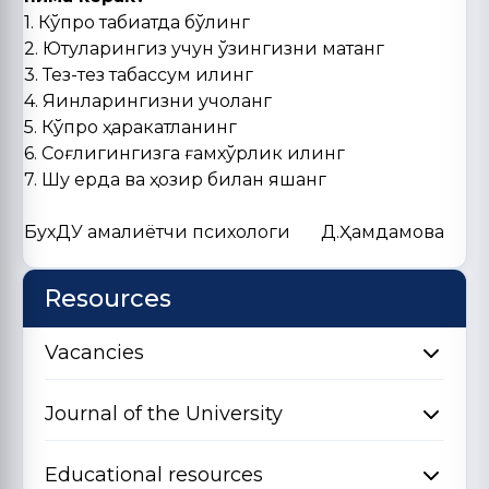
1. Кўпроқ табиатда бўлинг
2. Ютуқларингиз учун ўзингизни мақтанг
3. Тез-тез табассум қилинг
4. Яқинларингизни қучоқланг
5. Кўпроқ ҳаракатланинг
6. Соғлигингизга ғамхўрлик қилинг
7. Шу ерда ва ҳозир билан яшанг
БухДУ амалиётчи психологи Д.Ҳамдамова
Resources
Vacancies
Journal of the University
Educational resources