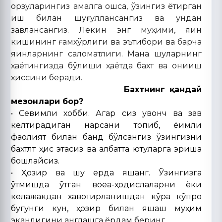
орзуларингиз амалга ошса, ўзингиз ёқтирган
иш билан шуғуллансангиз ва ундан
завқлансангиз. Лекин энг муҳими, яқин
кишининг ғамхўрлиги ва эътибори ва барча
яқинларнинг саломатлиги. М
ана шуларнинг
ҳаётингизда бўлиши
ҳаётда бахт ва қониқиш
ҳиссини беради.
Бахтнинг қандай
мезонлари бор?
• Севимли хобби. Агар сиз қувонч ва завқ
келтирадиган нарсани топиб, ёқимли
фаолият билан банд бўлсангиз ўзингизни
бахтлт ҳис этасиз ва албатта ютуқларга эриша
бошлайсиз.
• Ҳозир ва шу ерда яшанг. Ўзингизга
ўтмишда ўтган воқеа-ҳодислаларни ёки
келажакдан хавотирланишдан кўра кўпроқ
бугунги кун, ҳозир билан яшаш муҳим
эканлигини англашга ёрдам беринг.