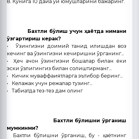
8. Кунига 10 дақиқа уй юмушларини бажаринг.
Бахтли бўлиш учун ҳаётда нимани
ўзгартириш керак?
• Ўзингизни доимий танқид қилишдан воз
кечинг ва ўзингизни кечиришни ўрганинг...
• Ҳеч қачон ўзингизни бошқалар билан ёки
эски ўзлигингиз билан солиштирманг...
• Кичик муваффақиятларга эътибор беринг...
• Келажак учун режалар тузинг...
• Табиатда тез-тез дам олинг
Бахтли бўлишни ўрганиш
мумкинми?
Бахтли бўлишни ўрганиш, бу - ҳаётнинг