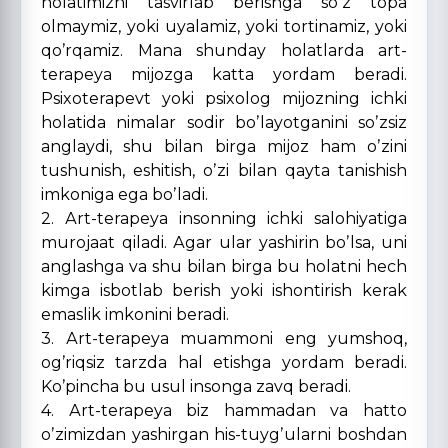
holatimizni tasvirlab berishga soʼz topa
olmaymiz, yoki uyalamiz, yoki tortinamiz, yoki
qoʼrqamiz. Mana shunday holatlarda art-
terapeya mijozga katta yordam beradi.
Psixoterapevt yoki psixolog mijozning ichki
holatida nimalar sodir boʼlayotganini soʼzsiz
anglaydi, shu bilan birga mijoz ham oʼzini
tushunish, eshitish, oʼzi bilan qayta tanishish
imkoniga ega boʼladi.
2. Аrt-terapeya insonning ichki salohiyatiga
murojaat qiladi. Аgar ular yashirin boʼlsa, uni
anglashga va shu bilan birga bu holatni hech
kimga isbotlab berish yoki ishontirish kerak
emaslik imkonini beradi.
3. Аrt-terapeya muammoni eng yumshoq,
ogʼriqsiz tarzda hal etishga yordam beradi.
Koʼpincha bu usul insonga zavq beradi.
4. Аrt-terapeya biz hammadan va hatto
oʼzimizdan yashirgan his-tuygʼularni boshdan