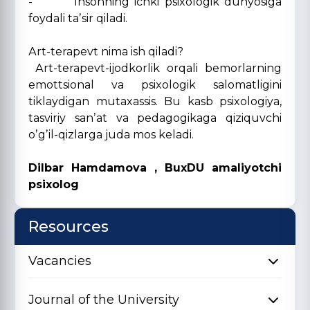
- Insonning ichki psixologik dunyosiga
foydali taʼsir qiladi.
Аrt-terapevt nima ish qiladi?
Аrt-terapevt-ijodkorlik orqali bemorlarning
emottsional va psixologik salomatligini
tiklaydigan mutaxassis. Bu kasb psixologiya,
tasviriy sanʼat va pedagogikaga qiziquvchi
oʼgʼil-qizlarga juda mos keladi.
Dilbar Hamdamova , BuxDU amaliyotchi
psixolog
Resources
Vacancies
Journal of the University