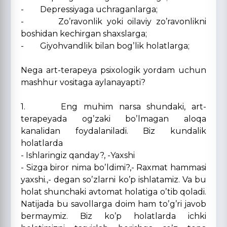
- Depressiyaga uchraganlarga;
- Zoʼravonlik yoki oilaviy zoʼravonlikni
boshidan kechirgan shaxslarga;
- Giyohvandlik bilan bogʼlik holatlarga;
Nega art-terapeya psixologik yordam uchun
mashhur vositaga aylanayapti?
1. Eng muhim narsa shundaki, art-
terapeyada ogʼzaki boʼlmagan aloqa
kanalidan foydalaniladi. Biz kundalik
holatlarda
- Ishlaringiz qanday?, -Yaxshi
- Sizga biror nima boʼldimi?,- Raxmat hammasi
yaxshi.,- degan soʼzlarni koʼp ishlatamiz. Va bu
holat shunchaki avtomat holatiga oʼtib qoladi.
Natijada bu savollarga doim ham toʼgʼri javob
bermaymiz. Biz koʼp holatlarda ichki