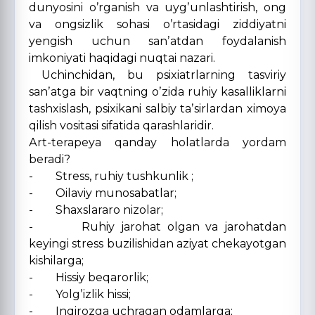
dunyosini oʼrganish va uygʼunlashtirish, ong
va ongsizlik sohasi oʼrtasidagi ziddiyatni
yengish uchun sanʼatdan foydalanish
imkoniyati haqidagi nuqtai nazari.
Uchinchidan, bu psixiatrlarning tasviriy
sanʼatga bir vaqtning oʼzida ruhiy kasalliklarni
tashxislash, psixikani salbiy taʼsirlardan ximoya
qilish vositasi sifatida qarashlaridir.
Аrt-terapeya qanday holatlarda yordam
beradi?
- Stress, ruhiy tushkunlik ;
- Oilaviy munosabatlar;
- Shaxslararo nizolar;
- Ruhiy jarohat olgan va jarohatdan
keyingi stress buzilishidan aziyat chekayotgan
kishilarga;
- Hissiy beqarorlik;
- Yolgʼizlik hissi;
- Inqirozga uchragan odamlarga;