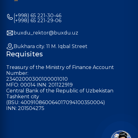
(+998) 65 221-30-46
(+998) 65 221-29-06
buxdu_rektor@buxdu.uz
Bukhara city. 11 M. Iqbal Street
Requisites
Treasury of the Ministry of Finance Account
Number:
23402000300100001010
MFO: 00014 INN: 201122919
Central Bank of the Republic of Uzbekistan
Tashkent city
(BSU: 400910860064017094100350004)
INN: 201504275