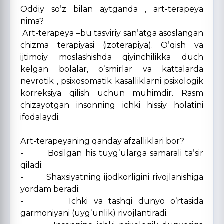
Oddiy soʼz bilan aytganda , art-terapeya
nima?
Аrt-terapeya –bu tasviriy sanʼatga asoslangan
chizma terapiyasi (izoterapiya). Oʼqish va
ijtimoiy moslashishda qiyinchilikka duch
kelgan bolalar, oʼsmirlar va kattalarda
nevrotik , psixosomatik kasalliklarni psixologik
korreksiya qilish uchun muhimdir. Rasm
chizayotgan insonning ichki hissiy holatini
ifodalaydi.
Аrt-terapeyaning qanday afzalliklari bor?
- Bosilgan his tuygʼularga samarali taʼsir
qiladi;
- Shaxsiyatning ijodkorligini rivojlanishiga
yordam beradi;
- Ichki va tashqi dunyo oʼrtasida
garmoniyani (uygʼunlik) rivojlantiradi.