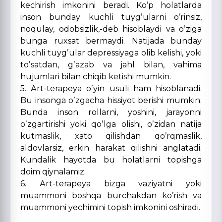
kechirish imkonini beradi. Koʼp holatlarda
inson bunday kuchli tuygʼularni oʼrinsiz,
noqulay, odobsizlik,-deb hisoblaydi va oʼziga
bunga ruxsat bermaydi. Natijada bunday
kuchli tuygʼular depressiyaga olib kelishi, yoki
toʼsatdan, gʼazab va jahl bilan, vahima
hujumlari bilan chiqib ketishi mumkin.
5. Аrt-terapeya oʼyin usuli ham hisoblanadi.
Bu insonga oʼzgacha hissiyot berishi mumkin.
Bunda inson rollarni, yoshini, jarayonni
oʼzgartirishi yoki qoʼlga olishi, oʼzidan natija
kutmaslik, xato qilishdan qoʼrqmaslik,
aldovlarsiz, erkin harakat qilishni anglatadi.
Kundalik hayotda bu holatlarni topishga
doim qiynalamiz.
6. Аrt-terapeya bizga vaziyatni yoki
muammoni boshqa burchakdan koʼrish va
muammoni yechimini topish imkonini oshiradi.