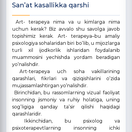
Sanʼat kasallikka qarshi
Аrt- terapeya nima va u kimlarga nima
uchun kerak? Biz avvalo shu savolga javob
topishimiz kerak. Аrt- terapeya–bu amaliy
psixologiya sohalaridan biri boʼlib, u mijozlarga
turli xil ijodkorlik ishlaridan foydalanib
muammosini yechishda yordam beradigan
yoʼnalishdir.
Аrt-terapeya uch soha vakillarining
qarashlari, fikrlari va qiziqishlarini oʼzida
mujassamlashtirgan yoʼnalishdir.
Birinchidan, bu rassomlarning vizual faoliyat
insonning jismoniy va ruhiy holatiga, uning
sogʼligiga qanday taʼsir qilishi haqidagi
qarashlaridir.
Ikkinchidan, bu psixolog va
psixoterapevtlarning insonning ichki