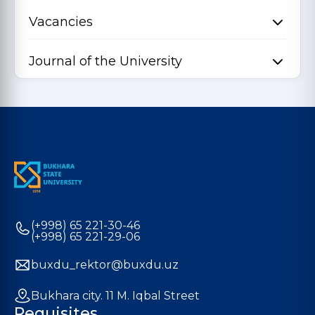
Vacancies
Journal of the University
(+998) 65 221-30-46
(+998) 65 221-29-06
buxdu_rektor@buxdu.uz
Bukhara city. 11 M. Iqbal Street
Requisites