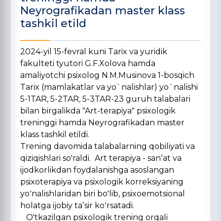
Neyrografikadan master klass
tashkil etild
2024-yil 15-fevral kuni Tarix va yuridik
fakulteti tyutori G.F.Xolova hamda
amaliyotchi psixolog N.M.Musinova 1-bosqich
Tarix (mamlakatlar va yo`nalishlar) yo`nalishi
5-1TAR, 5-2TAR, 5-3TAR-23 guruh talabalari
bilan birgalikda "Art-terapiya" psixologik
treninggi hamda Neyrografikadan master
klass tashkil etildi.
Trening davomida talabalarning qobiliyati va
qiziqishlari so'raldi. Art terapiya - sanʼat va
ijodkorlikdan foydalanishga asoslangan
psixoterapiya va psixologik korreksiyaning
yoʻnalishlaridan biri bo'lib, psixoemotsional
holatga ijobiy taʼsir koʻrsatadi.
O'tkazilgan psixologik trening orqali