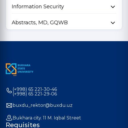
Information Security
Abstracts, MD, GQWB
(+998) 65 221-30-46
(+998) 65 221-29-06
buxdu_rektor@buxdu.uz
Bukhara city. 11 M. Iqbal Street
Requisites