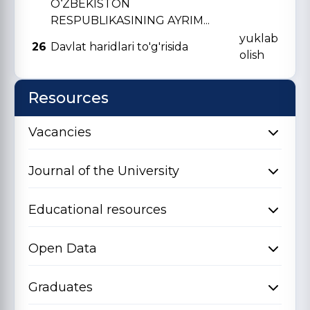
O‘ZBЕKISTON
RЕSPUBLIKASINING AYRIM...
yuklab
26
Davlat haridlari to'g'risida
olish
Resources
Vacancies
Journal of the University
Educational resources
Open Data
Graduates