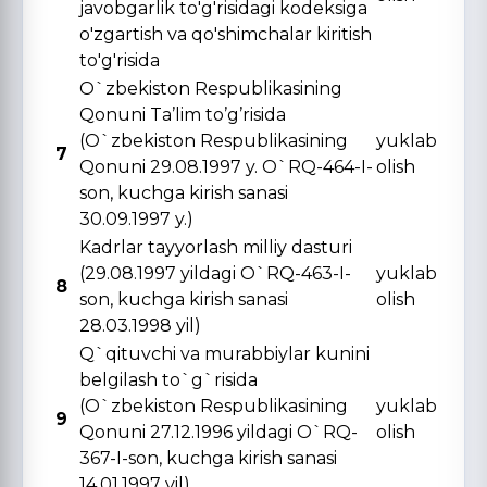
javobgarlik to'g'risidagi kodeksiga
o'zgartish va qo'shimchalar kiritish
to'g'risida
O`zbekiston Respublikasining
Qonuni Ta’lim to’g’risida
(O`zbekiston Respublikasining
yuklab
7
Qonuni 29.08.1997 y. O`RQ-464-I-
olish
son, kuchga kirish sanasi
30.09.1997 y.)
Kadrlar tayyorlash milliy dasturi
(29.08.1997 yildagi O`RQ-463-I-
yuklab
8
son, kuchga kirish sanasi
olish
28.03.1998 yil)
Q`qituvchi va murabbiylar kunini
belgilash to`g`risida
(O`zbekiston Respublikasining
yuklab
9
Qonuni 27.12.1996 yildagi O`RQ-
olish
367-I-son, kuchga kirish sanasi
14.01.1997 yil)