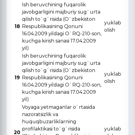
Ish beruvchining fuqarolik
javobgarligini majburiy sug`urta
qilish to`g`risida (O`zbekiston
yuklab
18
Respublikasining Qonuni
olish
16.04.2009 yildagi O`RQ-210-son,
kuchga kirish sanasi 17.04.2009
yil)
Ish beruvchining fuqarolik
javobgarligini majburiy sug`urta
qilish to`g`risida (O`zbekiston
yuklab
19
Respublikasining Qonuni
olish
16.04.2009 yildagi O`RQ-210-son,
kuchga kirish sanasi 17.04.2009
yil)
Voyaga yetmaganlar o`rtasida
nazoratsizlik va
huquqbuzarliklarning
profilaktikasi to`g`risida
yuklab
20