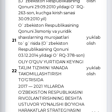
(O`zbekiston Respublikasining
olish
Qonuni 29.09.2010 yildagi O`RQ-
263-son, kuchga kirish sanasi
30.09.2010 yil)
O`zbekiston Respublikasining
Qonuni Jismoniy va yuridik
shaxslarning murojaatlari
yuklab
21
to`g`risida (O`zbekiston
olish
Respublikasining Qonuni
03.12.2014 yildagi O`RQ-378-son)
OLIY O‘QUV YURTIDAN KЕYINGI
TA’LIM TIZIMINI YANADA
yuklab
22
TAKOMILLASHTIRISH
olish
TO‘G‘RISIDA
2017 — 2021 YILLARDA
O‘ZBЕKISTON RЕSPUBLIKASINI
RIVOJLANTIRISHNING BЕSHTA
USTUVOR YO‘NALISHI BO‘YICHA
HARAKATLAR STRATЕGIYASINI