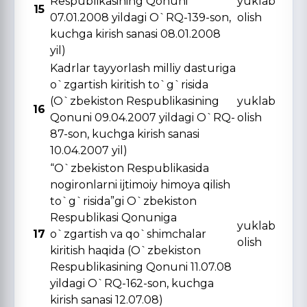
Respublikasining Qonuni
yuklab
15
07.01.2008 yildagi O`RQ-139-son,
olish
kuchga kirish sanasi 08.01.2008
yil)
Kadrlar tayyorlash milliy dasturiga
o`zgartish kiritish to`g`risida
(O`zbekiston Respublikasining
yuklab
16
Qonuni 09.04.2007 yildagi O`RQ-
olish
87-son, kuchga kirish sanasi
10.04.2007 yil)
“O`zbekiston Respublikasida
nogironlarni ijtimoiy himoya qilish
to`g`risida”gi O`zbekiston
Respublikasi Qonuniga
yuklab
17
o`zgartish va qo`shimchalar
olish
kiritish haqida (O`zbekiston
Respublikasining Qonuni 11.07.08
yildagi O`RQ-162-son, kuchga
kirish sanasi 12.07.08)