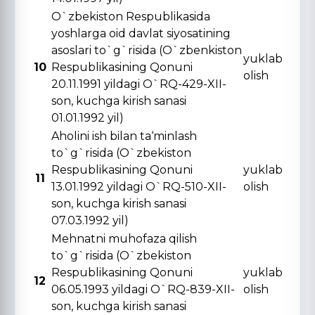
O`zbekiston Respublikasida
yoshlarga oid davlat siyosatining
asoslari to`g`risida (O`zbenkiston
yuklab
10
Respublikasining Qonuni
olish
20.11.1991 yildagi O`RQ-429-XII-
son, kuchga kirish sanasi
01.01.1992 yil)
Aholini ish bilan ta‘minlash
to`g`risida (O`zbekiston
Respublikasining Qonuni
yuklab
11
13.01.1992 yildagi O`RQ-510-XII-
olish
son, kuchga kirish sanasi
07.03.1992 yil)
Mehnatni muhofaza qilish
to`g`risida (O`zbekiston
Respublikasining Qonuni
yuklab
12
06.05.1993 yildagi O`RQ-839-XII-
olish
son, kuchga kirish sanasi