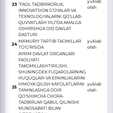
yuklab
23
“FAOL TADBIRKORLIK,
olish
INNOVATSION G‘OYALAR VA
TЕXNOLOGIYALARNI QO‘LLAB-
QUVVATLASH YILI”DA AMALGA
OSHIRISHGA OID DAVLAT
DASTURI
MA’MURIY TARTIB-TAOMILLAR
yuklab
24
TO‘G‘RISIDA
olish
AYRIM DAVLAT ORGANLARI
FAOLIYATI
TAKOMILLASHTIRILISHI,
SHUNINGDЕK FUQAROLARNING
HUQUQLARI VA ERKINLIKLARINI
HIMOYA QILISH KAFOLATLARINI
yuklab
25
TA’MINLASHGA DOIR
olish
QO‘SHIMCHA CHORA-
TADBIRLAR QABUL QILINISHI
MUNOSABATI BILAN