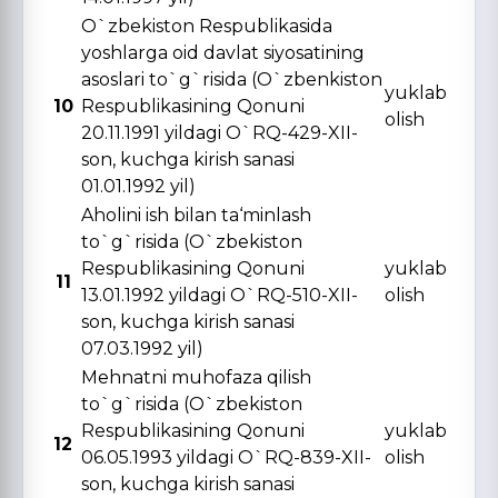
O`zbekiston Respublikasida
yoshlarga oid davlat siyosatining
asoslari to`g`risida (O`zbenkiston
yuklab
10
Respublikasining Qonuni
olish
20.11.1991 yildagi O`RQ-429-XII-
son, kuchga kirish sanasi
01.01.1992 yil)
Aholini ish bilan ta‘minlash
to`g`risida (O`zbekiston
Respublikasining Qonuni
yuklab
11
13.01.1992 yildagi O`RQ-510-XII-
olish
son, kuchga kirish sanasi
07.03.1992 yil)
Mehnatni muhofaza qilish
to`g`risida (O`zbekiston
Respublikasining Qonuni
yuklab
12
06.05.1993 yildagi O`RQ-839-XII-
olish
son, kuchga kirish sanasi