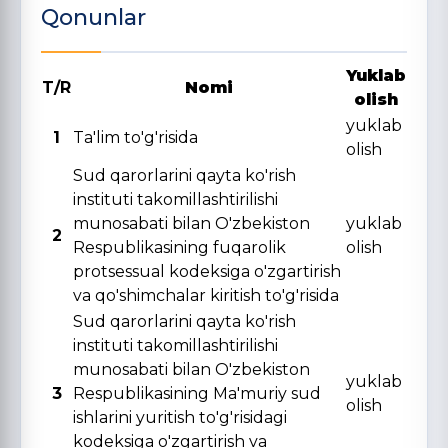
Qonunlar
Yuklab
T/R
Nomi
olish
yuklab
1
Ta'lim to'g'risida
olish
Sud qarorlarini qayta ko'rish
instituti takomillashtirilishi
munosabati bilan O'zbekiston
yuklab
2
Respublikasining fuqarolik
olish
protsessual kodeksiga o'zgartirish
va qo'shimchalar kiritish to'g'risida
Sud qarorlarini qayta ko'rish
instituti takomillashtirilishi
munosabati bilan O'zbekiston
yuklab
3
Respublikasining Ma'muriy sud
olish
ishlarini yuritish to'g'risidagi
kodeksiga o'zgartirish va