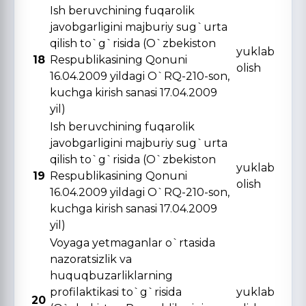
Ish beruvchining fuqarolik
javobgarligini majburiy sug`urta
qilish to`g`risida (O`zbekiston
yuklab
18
Respublikasining Qonuni
olish
16.04.2009 yildagi O`RQ-210-son,
kuchga kirish sanasi 17.04.2009
yil)
Ish beruvchining fuqarolik
javobgarligini majburiy sug`urta
qilish to`g`risida (O`zbekiston
yuklab
19
Respublikasining Qonuni
olish
16.04.2009 yildagi O`RQ-210-son,
kuchga kirish sanasi 17.04.2009
yil)
Voyaga yetmaganlar o`rtasida
nazoratsizlik va
huquqbuzarliklarning
profilaktikasi to`g`risida
yuklab
20