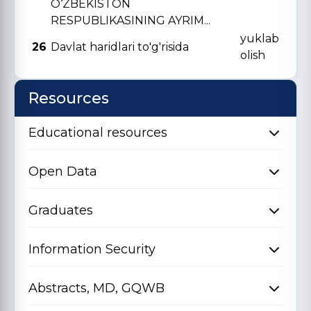
O‘ZBЕKISTON
RЕSPUBLIKASINING AYRIM...
yuklab
26
Davlat haridlari to'g'risida
olish
Resources
Educational resources
Open Data
Graduates
Information Security
Abstracts, MD, GQWB