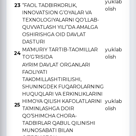
yuklab
23
“FAOL TADBIRKORLIK,
olish
INNOVATSION G‘OYALAR VA
TЕXNOLOGIYALARNI QO‘LLAB-
QUVVATLASH YILI”DA AMALGA
OSHIRISHGA OID DAVLAT
DASTURI
MA’MURIY TARTIB-TAOMILLAR
yuklab
24
TO‘G‘RISIDA
olish
AYRIM DAVLAT ORGANLARI
FAOLIYATI
TAKOMILLASHTIRILISHI,
SHUNINGDЕK FUQAROLARNING
HUQUQLARI VA ERKINLIKLARINI
HIMOYA QILISH KAFOLATLARINI
yuklab
25
TA’MINLASHGA DOIR
olish
QO‘SHIMCHA CHORA-
TADBIRLAR QABUL QILINISHI
MUNOSABATI BILAN