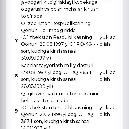
javobgarlik to'g'risidagi kodeksiga
o'zgartish va qo'shimchalar kiritish
to'g'risida
O`zbekiston Respublikasining
Qonuni Ta’lim to’g’risida
(O`zbekiston Respublikasining
yuklab
7
Qonuni 29.08.1997 y. O`RQ-464-I-
olish
son, kuchga kirish sanasi
30.09.1997 y.)
Kadrlar tayyorlash milliy dasturi
(29.08.1997 yildagi O`RQ-463-I-
yuklab
8
son, kuchga kirish sanasi
olish
28.03.1998 yil)
Q`qituvchi va murabbiylar kunini
belgilash to`g`risida
(O`zbekiston Respublikasining
yuklab
9
Qonuni 27.12.1996 yildagi O`RQ-
olish
367-I-son, kuchga kirish sanasi
14.01.1997 yil)