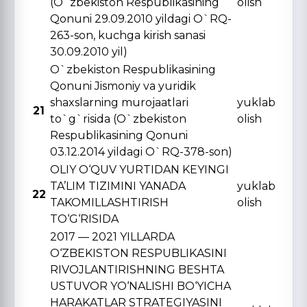
(O`zbekiston Respublikasining
olish
Qonuni 29.09.2010 yildagi O`RQ-
263-son, kuchga kirish sanasi
30.09.2010 yil)
O`zbekiston Respublikasining
Qonuni Jismoniy va yuridik
shaxslarning murojaatlari
yuklab
21
to`g`risida (O`zbekiston
olish
Respublikasining Qonuni
03.12.2014 yildagi O`RQ-378-son)
OLIY O‘QUV YURTIDAN KЕYINGI
TA’LIM TIZIMINI YANADA
yuklab
22
TAKOMILLASHTIRISH
olish
TO‘G‘RISIDA
2017 — 2021 YILLARDA
O‘ZBЕKISTON RЕSPUBLIKASINI
RIVOJLANTIRISHNING BЕSHTA
USTUVOR YO‘NALISHI BO‘YICHA
HARAKATLAR STRATЕGIYASINI