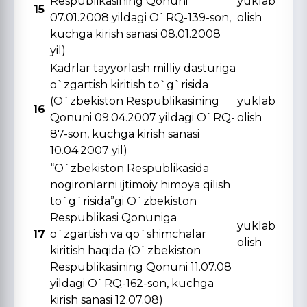
Respublikasining Qonuni
yuklab
15
07.01.2008 yildagi O`RQ-139-son,
olish
kuchga kirish sanasi 08.01.2008
yil)
Kadrlar tayyorlash milliy dasturiga
o`zgartish kiritish to`g`risida
(O`zbekiston Respublikasining
yuklab
16
Qonuni 09.04.2007 yildagi O`RQ-
olish
87-son, kuchga kirish sanasi
10.04.2007 yil)
“O`zbekiston Respublikasida
nogironlarni ijtimoiy himoya qilish
to`g`risida”gi O`zbekiston
Respublikasi Qonuniga
yuklab
17
o`zgartish va qo`shimchalar
olish
kiritish haqida (O`zbekiston
Respublikasining Qonuni 11.07.08
yildagi O`RQ-162-son, kuchga
kirish sanasi 12.07.08)