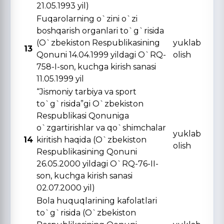
21.05.1993 yil)
Fuqarolarning o`zini o`zi
boshqarish organlari to`g`risida
(O`zbekiston Respublikasining
yuklab
13
Qonuni 14.04.1999 yildagi O`RQ-
olish
758-I-son, kuchga kirish sanasi
11.05.1999 yil
“Jismoniy tarbiya va sport
to`g`risida”gi O`zbekiston
Respublikasi Qonuniga
o`zgartirishlar va qo`shimchalar
yuklab
14
kiritish haqida (O`zbekiston
olish
Respublikasining Qonuni
26.05.2000 yildagi O`RQ-76-II-
son, kuchga kirish sanasi
02.07.2000 yil)
Bola huquqlarining kafolatlari
to`g`risida (O`zbekiston