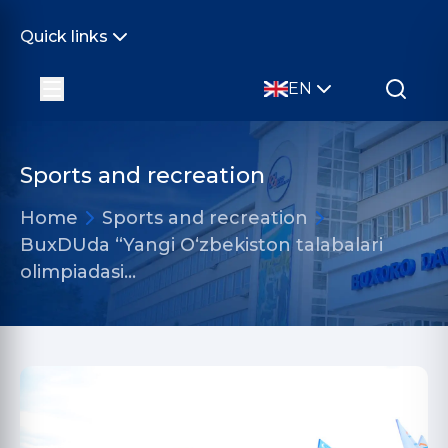
Quick links
EN
Sports and recreation
Home
Sports and recreation
BuxDUda “Yangi O‘zbekiston talabalari
olimpiadasi…