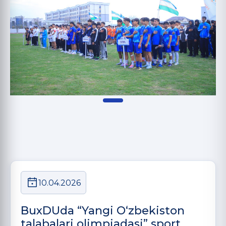
10.04.2026
BuxDUda “Yangi O‘zbekiston
talabalari olimpiadasi” sport