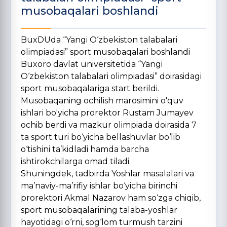
musobaqalari boshlandi
BuxDUda “Yangi O‘zbekiston talabalari
olimpiadasi” sport musobaqalari boshlandi
Buxoro davlat universitetida “Yangi
O‘zbekiston talabalari olimpiadasi” doirasidagi
sport musobaqalariga start berildi.
Musobaqaning ochilish marosimini o'quv
ishlari bo'yicha prorektor Rustam Jumayev
ochib berdi va mazkur olimpiada doirasida 7
ta sport turi bo‘yicha bellashuvlar bo‘lib
o‘tishini ta’kidladi hamda barcha
ishtirokchilarga omad tiladi.
Shuningdek, tadbirda Yoshlar masalalari va
ma’naviy-ma’rifiy ishlar bo‘yicha birinchi
prorektori Akmal Nazarov ham so‘zga chiqib,
sport musobaqalarining talaba-yoshlar
hayotidagi o‘rni, sog‘lom turmush tarzini