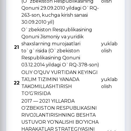
(O`zbekiston Respublikasining
olish
Qonuni 29.09.2010 yildagi O`RQ-
263-son, kuchga kirish sanasi
30.09.2010 yil)
O`zbekiston Respublikasining
Qonuni Jismoniy va yuridik
shaxslarning murojaatlari
yuklab
21
to`g`risida (O`zbekiston
olish
Respublikasining Qonuni
03.12.2014 yildagi O`RQ-378-son)
OLIY O‘QUV YURTIDAN KЕYINGI
TA’LIM TIZIMINI YANADA
yuklab
22
TAKOMILLASHTIRISH
olish
TO‘G‘RISIDA
2017 — 2021 YILLARDA
O‘ZBЕKISTON RЕSPUBLIKASINI
RIVOJLANTIRISHNING BЕSHTA
USTUVOR YO‘NALISHI BO‘YICHA
HARAKATLAR STRATЕGIYASINI