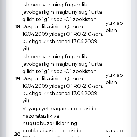
Ish beruvchining fuqarolik
javobgarligini majburiy sug`urta
qilish to`g`risida (O`zbekiston
yuklab
18
Respublikasining Qonuni
olish
16.04.2009 yildagi O`RQ-210-son,
kuchga kirish sanasi 17.04.2009
yil)
Ish beruvchining fuqarolik
javobgarligini majburiy sug`urta
qilish to`g`risida (O`zbekiston
yuklab
19
Respublikasining Qonuni
olish
16.04.2009 yildagi O`RQ-210-son,
kuchga kirish sanasi 17.04.2009
yil)
Voyaga yetmaganlar o`rtasida
nazoratsizlik va
huquqbuzarliklarning
profilaktikasi to`g`risida
yuklab
20