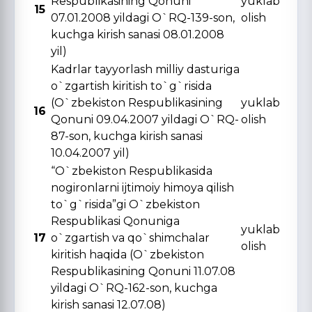
Respublikasining Qonuni
yuklab
15
07.01.2008 yildagi O`RQ-139-son,
olish
kuchga kirish sanasi 08.01.2008
yil)
Kadrlar tayyorlash milliy dasturiga
o`zgartish kiritish to`g`risida
(O`zbekiston Respublikasining
yuklab
16
Qonuni 09.04.2007 yildagi O`RQ-
olish
87-son, kuchga kirish sanasi
10.04.2007 yil)
“O`zbekiston Respublikasida
nogironlarni ijtimoiy himoya qilish
to`g`risida”gi O`zbekiston
Respublikasi Qonuniga
yuklab
17
o`zgartish va qo`shimchalar
olish
kiritish haqida (O`zbekiston
Respublikasining Qonuni 11.07.08
yildagi O`RQ-162-son, kuchga
kirish sanasi 12.07.08)