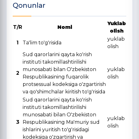
Qonunlar
Yuklab
T/R
Nomi
olish
yuklab
1
Ta'lim to'g'risida
olish
Sud qarorlarini qayta ko'rish
instituti takomillashtirilishi
munosabati bilan O'zbekiston
yuklab
2
Respublikasining fuqarolik
olish
protsessual kodeksiga o'zgartirish
va qo'shimchalar kiritish to'g'risida
Sud qarorlarini qayta ko'rish
instituti takomillashtirilishi
munosabati bilan O'zbekiston
yuklab
3
Respublikasining Ma'muriy sud
olish
ishlarini yuritish to'g'risidagi
kodeksiga o'zgartirish va