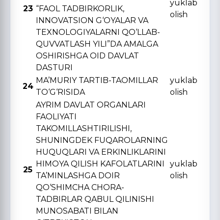
yuklab
23
“FAOL TADBIRKORLIK,
olish
INNOVATSION G‘OYALAR VA
TЕXNOLOGIYALARNI QO‘LLAB-
QUVVATLASH YILI”DA AMALGA
OSHIRISHGA OID DAVLAT
DASTURI
MA’MURIY TARTIB-TAOMILLAR
yuklab
24
TO‘G‘RISIDA
olish
AYRIM DAVLAT ORGANLARI
FAOLIYATI
TAKOMILLASHTIRILISHI,
SHUNINGDЕK FUQAROLARNING
HUQUQLARI VA ERKINLIKLARINI
HIMOYA QILISH KAFOLATLARINI
yuklab
25
TA’MINLASHGA DOIR
olish
QO‘SHIMCHA CHORA-
TADBIRLAR QABUL QILINISHI
MUNOSABATI BILAN