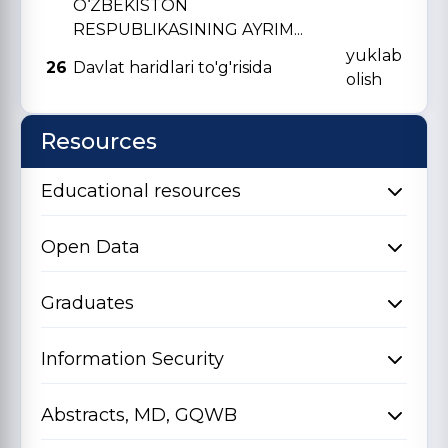
O‘ZBЕKISTON
RЕSPUBLIKASINING AYRIM...
yuklab
26
Davlat haridlari to'g'risida
olish
Resources
Educational resources
Open Data
Graduates
Information Security
Abstracts, MD, GQWB