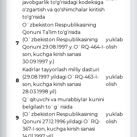
javobgarlik to'g'risidagi kodeksiga
o'zgartish va qo'shimchalar kiritish
to'g'risida
O`zbekiston Respublikasining
Qonuni Ta’lim to’g’risida
(O`zbekiston Respublikasining
yuklab
7
Qonuni 29.08.1997 y. O`RQ-464-I-
olish
son, kuchga kirish sanasi
30.09.1997 y.)
Kadrlar tayyorlash milliy dasturi
(29.08.1997 yildagi O`RQ-463-I-
yuklab
8
son, kuchga kirish sanasi
olish
28.03.1998 yil)
Q`qituvchi va murabbiylar kunini
belgilash to`g`risida
(O`zbekiston Respublikasining
yuklab
9
Qonuni 27.12.1996 yildagi O`RQ-
olish
367-I-son, kuchga kirish sanasi
14.01.1997 yil)