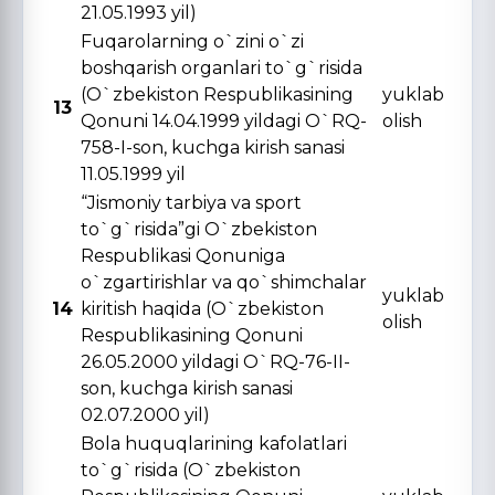
21.05.1993 yil)
Fuqarolarning o`zini o`zi
boshqarish organlari to`g`risida
(O`zbekiston Respublikasining
yuklab
13
Qonuni 14.04.1999 yildagi O`RQ-
olish
758-I-son, kuchga kirish sanasi
11.05.1999 yil
“Jismoniy tarbiya va sport
to`g`risida”gi O`zbekiston
Respublikasi Qonuniga
o`zgartirishlar va qo`shimchalar
yuklab
14
kiritish haqida (O`zbekiston
olish
Respublikasining Qonuni
26.05.2000 yildagi O`RQ-76-II-
son, kuchga kirish sanasi
02.07.2000 yil)
Bola huquqlarining kafolatlari
to`g`risida (O`zbekiston