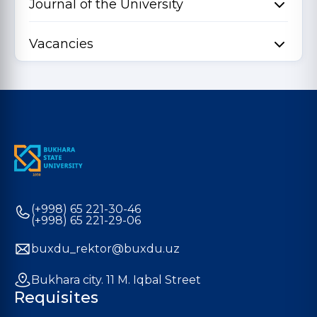
Journal of the University
Vacancies
(+998) 65 221-30-46
(+998) 65 221-29-06
buxdu_rektor@buxdu.uz
Bukhara city. 11 M. Iqbal Street
Requisites