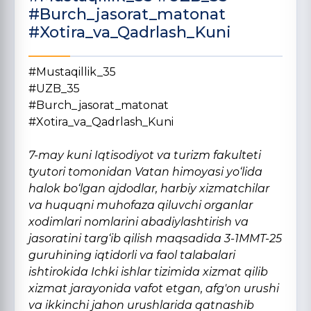
#Burch_jasorat_matonat
#Xotira_va_Qadrlash_Kuni
#Mustaqillik_35
#UZB_35
#Burch_jasorat_matonat
#Xotira_va_Qadrlash_Kuni
7-may kuni Iqtisodiyot va turizm fakulteti
tyutori tomonidan Vatan himoyasi yo‘lida
halok bo‘lgan ajdodlar, harbiy xizmatchilar
va huquqni muhofaza qiluvchi organlar
xodimlari nomlarini abadiylashtirish va
jasoratini targ‘ib qilish maqsadida 3-1MMT-25
guruhining iqtidorli va faol talabalari
ishtirokida Ichki ishlar tizimida xizmat qilib
xizmat jarayonida vafot etgan, afg'on urushi
va ikkinchi jahon urushlarida qatnashib