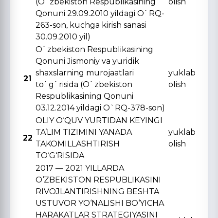
(O`zbekiston Respublikasining
olish
Qonuni 29.09.2010 yildagi O`RQ-
263-son, kuchga kirish sanasi
30.09.2010 yil)
O`zbekiston Respublikasining
Qonuni Jismoniy va yuridik
shaxslarning murojaatlari
yuklab
21
to`g`risida (O`zbekiston
olish
Respublikasining Qonuni
03.12.2014 yildagi O`RQ-378-son)
OLIY O‘QUV YURTIDAN KЕYINGI
TA’LIM TIZIMINI YANADA
yuklab
22
TAKOMILLASHTIRISH
olish
TO‘G‘RISIDA
2017 — 2021 YILLARDA
O‘ZBЕKISTON RЕSPUBLIKASINI
RIVOJLANTIRISHNING BЕSHTA
USTUVOR YO‘NALISHI BO‘YICHA
HARAKATLAR STRATЕGIYASINI