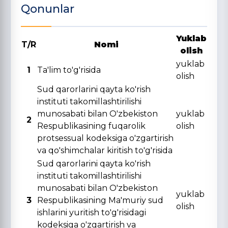
Qonunlar
Yuklab
T/R
Nomi
olish
yuklab
1
Ta'lim to'g'risida
olish
Sud qarorlarini qayta ko'rish
instituti takomillashtirilishi
munosabati bilan O'zbekiston
yuklab
2
Respublikasining fuqarolik
olish
protsessual kodeksiga o'zgartirish
va qo'shimchalar kiritish to'g'risida
Sud qarorlarini qayta ko'rish
instituti takomillashtirilishi
munosabati bilan O'zbekiston
yuklab
3
Respublikasining Ma'muriy sud
olish
ishlarini yuritish to'g'risidagi
kodeksiga o'zgartirish va