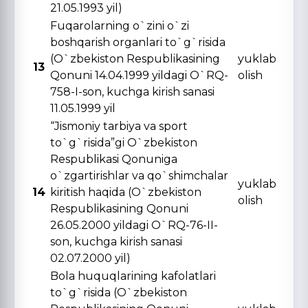
21.05.1993 yil)
Fuqarolarning o`zini o`zi
boshqarish organlari to`g`risida
(O`zbekiston Respublikasining
yuklab
13
Qonuni 14.04.1999 yildagi O`RQ-
olish
758-I-son, kuchga kirish sanasi
11.05.1999 yil
“Jismoniy tarbiya va sport
to`g`risida”gi O`zbekiston
Respublikasi Qonuniga
o`zgartirishlar va qo`shimchalar
yuklab
14
kiritish haqida (O`zbekiston
olish
Respublikasining Qonuni
26.05.2000 yildagi O`RQ-76-II-
son, kuchga kirish sanasi
02.07.2000 yil)
Bola huquqlarining kafolatlari
to`g`risida (O`zbekiston