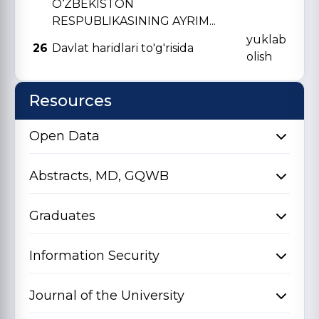
O‘ZBЕKISTON
RЕSPUBLIKASINING AYRIM...
yuklab
26
Davlat haridlari to'g'risida
olish
Resources
Open Data
Abstracts, MD, GQWB
Graduates
Information Security
Journal of the University