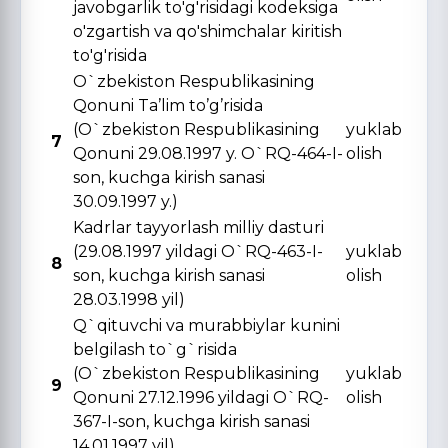
javobgarlik to'g'risidagi kodeksiga
o'zgartish va qo'shimchalar kiritish
to'g'risida
O`zbekiston Respublikasining
Qonuni Ta’lim to’g’risida
(O`zbekiston Respublikasining
yuklab
7
Qonuni 29.08.1997 y. O`RQ-464-I-
olish
son, kuchga kirish sanasi
30.09.1997 y.)
Kadrlar tayyorlash milliy dasturi
(29.08.1997 yildagi O`RQ-463-I-
yuklab
8
son, kuchga kirish sanasi
olish
28.03.1998 yil)
Q`qituvchi va murabbiylar kunini
belgilash to`g`risida
(O`zbekiston Respublikasining
yuklab
9
Qonuni 27.12.1996 yildagi O`RQ-
olish
367-I-son, kuchga kirish sanasi
14.01.1997 yil)