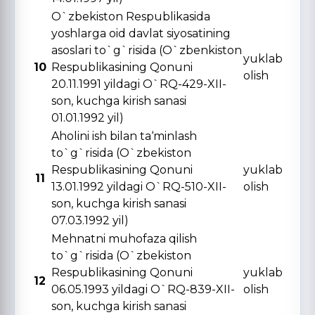
O`zbekiston Respublikasida
yoshlarga oid davlat siyosatining
asoslari to`g`risida (O`zbenkiston
yuklab
10
Respublikasining Qonuni
olish
20.11.1991 yildagi O`RQ-429-XII-
son, kuchga kirish sanasi
01.01.1992 yil)
Aholini ish bilan ta‘minlash
to`g`risida (O`zbekiston
Respublikasining Qonuni
yuklab
11
13.01.1992 yildagi O`RQ-510-XII-
olish
son, kuchga kirish sanasi
07.03.1992 yil)
Mehnatni muhofaza qilish
to`g`risida (O`zbekiston
Respublikasining Qonuni
yuklab
12
06.05.1993 yildagi O`RQ-839-XII-
olish
son, kuchga kirish sanasi