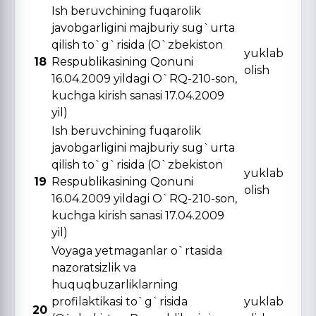
Ish beruvchining fuqarolik
javobgarligini majburiy sug`urta
qilish to`g`risida (O`zbekiston
yuklab
18
Respublikasining Qonuni
olish
16.04.2009 yildagi O`RQ-210-son,
kuchga kirish sanasi 17.04.2009
yil)
Ish beruvchining fuqarolik
javobgarligini majburiy sug`urta
qilish to`g`risida (O`zbekiston
yuklab
19
Respublikasining Qonuni
olish
16.04.2009 yildagi O`RQ-210-son,
kuchga kirish sanasi 17.04.2009
yil)
Voyaga yetmaganlar o`rtasida
nazoratsizlik va
huquqbuzarliklarning
profilaktikasi to`g`risida
yuklab
20