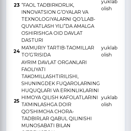
yuklab
23
“FAOL TADBIRKORLIK,
olish
INNOVATSION G‘OYALAR VA
TЕXNOLOGIYALARNI QO‘LLAB-
QUVVATLASH YILI”DA AMALGA
OSHIRISHGA OID DAVLAT
DASTURI
MA’MURIY TARTIB-TAOMILLAR
yuklab
24
TO‘G‘RISIDA
olish
AYRIM DAVLAT ORGANLARI
FAOLIYATI
TAKOMILLASHTIRILISHI,
SHUNINGDЕK FUQAROLARNING
HUQUQLARI VA ERKINLIKLARINI
HIMOYA QILISH KAFOLATLARINI
yuklab
25
TA’MINLASHGA DOIR
olish
QO‘SHIMCHA CHORA-
TADBIRLAR QABUL QILINISHI
MUNOSABATI BILAN