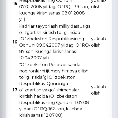
Respublikasining Qonuni
yuklab
15
07.01.2008 yildagi O`RQ-139-son,
olish
kuchga kirish sanasi 08.01.2008
yil)
Kadrlar tayyorlash milliy dasturiga
o`zgartish kiritish to`g`risida
(O`zbekiston Respublikasining
yuklab
16
Qonuni 09.04.2007 yildagi O`RQ-
olish
87-son, kuchga kirish sanasi
10.04.2007 yil)
“O`zbekiston Respublikasida
nogironlarni ijtimoiy himoya qilish
to`g`risida”gi O`zbekiston
Respublikasi Qonuniga
yuklab
17
o`zgartish va qo`shimchalar
olish
kiritish haqida (O`zbekiston
Respublikasining Qonuni 11.07.08
yildagi O`RQ-162-son, kuchga
kirish sanasi 12.07.08)