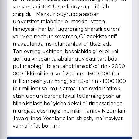
yanvardagi 904-U sonli buyrug`i ishlab
chiqildi. Mazkur buyruqqa asosan
universitet talabalari o`rtasida "Vatan
himoyasi - har bir fuqaroning sharafli burchi"
va "Men nechun sevaman, O`zbekistonni"
mavzularida insholar tanlovi o`tkaziladi.
Tanlovning uchinchi boshichida g`oliblikni
qo`lga kiritgan talabalar quyidagi tartibda
pul mablag`i bilan tahdirlanadi:1-o`rin - 2000
000 (ikki millino) so`ì;2-o`rin - 1500 000 (bir
million besh yuz ming) so`i;3-o`rin - 1000 000
(bir million) so`m.Eslatma: Tanlovda ishtirok
etish uchun barcha fakul'tetlarning yoshlar
bilan ishlash bo`yicha dekaí o`rinbosarlariga
murojaat etishingiz mumkin.Tanlov Nizomlari
ilova qilinadi.Yoshlar bilan ishlash, ma`naviyat
va ma`rifat bo`limi