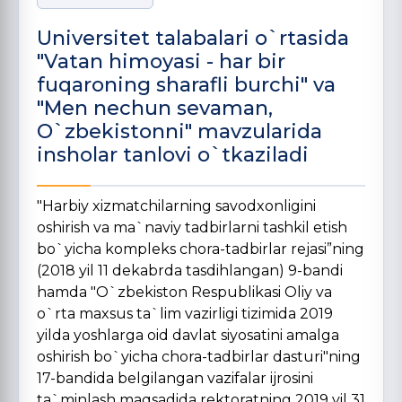
Universitet talabalari o`rtasida
"Vatan himoyasi - har bir
fuqaroning sharafli burchi" va
"Men nechun sevaman,
O`zbekistonni" mavzularida
insholar tanlovi o`tkaziladi
"Harbiy xizmatchilarning savodxonligini
oshirish va ma`naviy tadbirlarni tashkil etish
bo`yicha kompleks chora-tadbirlar rejasi”ning
(2018 yil 11 dekabrda tasdihlangan) 9-bandi
hamda "O`zbekiston Respublikasi Oliy va
o`rta maxsus ta`lim vazirligi tizimida 2019
yilda yoshlarga oid davlat siyosatini amalga
oshirish bo`yicha chora-tadbirlar dasturi"ning
17-bandida belgilangan vazifalar ijrosini
ta`minlash maqsadida rektoratning 2019 yil 31