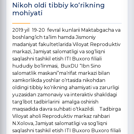
Nikoh oldi tibbiy ko‘rikning
mohiyati
2019 yil 19-20 fevral kunlarii Maktabgacha va
boshlang‘ich ta‘lim hamda Jismoniy
madaniyat fakultetlarida Viloyat Reproduktiv
markazi, Jamiyat salomatligi va sog‘liqni
saqlashni tashkil etish ITI Buxoro filiali
hududiy bo‘linmasi, BuxDU “Ibn Sino
salomatlik maskani”ma‘rifat markazi bilan
xamkorlikda yoshlar o‘rtasida nikohdan
oldingi tibbiy ko‘rikning ahamiyati va zarurligi
yuzasidan zamonaviy va interaktiv shakldagi
targ‘ibot tadbirlarini amalga oshirish
maqsadida davra suhbati o‘tkazildi. Tadbirga
Viloyat aholi Reproduktiv markaz rahbari
N.Xolova, Jamiyat salomatligi va sog‘liqni
saqlashni tashkil etish ITI Buxoro Buxoro filiali