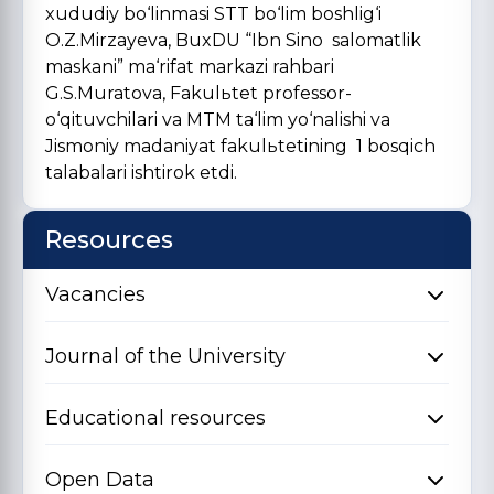
xududiy bo‘linmasi STT bo‘lim boshlig‘i
O.Z.Mirzayeva, BuxDU “Ibn Sino salomatlik
maskani” ma‘rifat markazi rahbari
G.S.Muratova, Fakulьtet professor-
o‘qituvchilari va MTM ta‘lim yo‘nalishi va
Jismoniy madaniyat fakulьtetining 1 bosqich
talabalari ishtirok etdi.
Resources
Vacancies
Journal of the University
Educational resources
Open Data