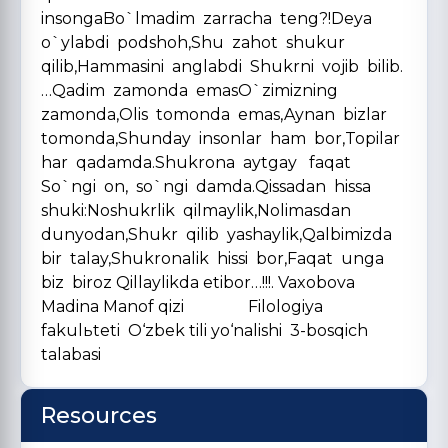
insongaBo`lmadim zarracha teng?!Deya
o`ylabdi podshoh,Shu zahot shukur
qilib,Hammasini anglabdi Shukrni vojib bilib.
…Qadim zamonda emasO`zimizning
zamonda,Olis tomonda emas,Aynan bizlar
tomonda,Shunday insonlar ham bor,Topilar
har qadamda.Shukrona aytgay faqat
So`ngi on, so`ngi damda.Qissadan hissa
shuki:Noshukrlik qilmaylik,Nolimasdan
dunyodan,Shukr qilib yashaylik,Qalbimizda
bir talay,Shukronalik hissi bor,Faqat unga
biz biroz Qillaylikda etibor…!!!. Vaxobova
Madina Manof qizi Filologiya
fakulьteti O‘zbek tili yo‘nalishi 3-bosqich
talabasi
Resources