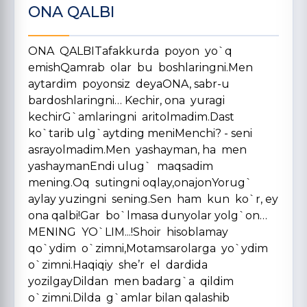
ONA QALBI
ONA QALBITafakkurda poyon yo`q
emishQamrab olar bu boshlaringni.Men
aytardim poyonsiz deyaONA, sabr-u
bardoshlaringni… Kechir, ona yuragi
kechirG`amlaringni aritolmadim.Dast
ko`tarib ulg`aytding meniMenchi? - seni
asrayolmadim.Men yashayman, ha men
yashaymanEndi ulug` maqsadim
mening.Oq sutingni oqlay,onajonYorug`
aylay yuzingni sening.Sen ham kun ko`r, ey
ona qalbi!Gar bo`lmasa dunyolar yolg`on…
MENING YO`LIM...!Shoir hisoblamay
qo`ydim o`zimni,Motamsarolarga yo`ydim
o`zimni.Haqiqiy she’r el dardida
yozilgayDildan men badarg`a qildim
o`zimni.Dilda g`amlar bilan qalashib