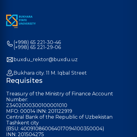
(+998) 65 221-30-46
(+998) 65 221-29-06
buxdu_rektor@buxdu.uz
Bukhara city. 11 M. Iqbal Street
Requisites
Treasury of the Ministry of Finance Account
Number:
23402000300100001010
MFO: 00014 INN: 201122919
Central Bank of the Republic of Uzbekistan
Tashkent city
(BSU: 400910860064017094100350004)
INN: 201504275