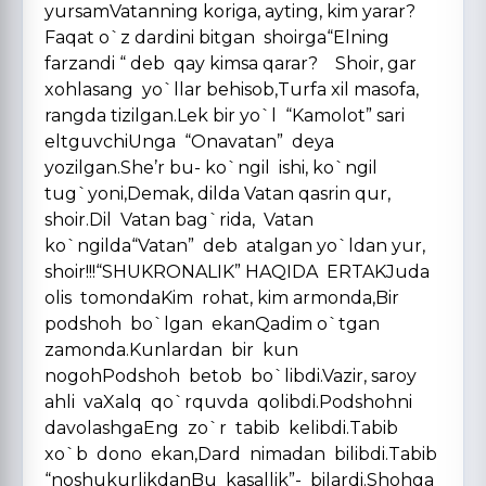
yursamVatanning koriga, ayting, kim yarar?
Faqat o`z dardini bitgan shoirga“Elning
farzandi “ deb qay kimsa qarar? Shoir, gar
xohlasang yo`llar behisob,Turfa xil masofa,
rangda tizilgan.Lek bir yo`l “Kamolot” sari
eltguvchiUnga “Onavatan” deya
yozilgan.She’r bu- ko`ngil ishi, ko`ngil
tug`yoni,Demak, dilda Vatan qasrin qur,
shoir.Dil Vatan bag`rida, Vatan
ko`ngilda“Vatan” deb atalgan yo`ldan yur,
shoir!!!“SHUKRONALIK” HAQIDA ERTAKJuda
olis tomondaKim rohat, kim armonda,Bir
podshoh bo`lgan ekanQadim o`tgan
zamonda.Kunlardan bir kun
nogohPodshoh betob bo`libdi.Vazir, saroy
ahli vaXalq qo`rquvda qolibdi.Podshohni
davolashgaEng zo`r tabib kelibdi.Tabib
xo`b dono ekan,Dard nimadan bilibdi.Tabib
“noshukurlikdanBu kasallik”- bilardi.Shohga