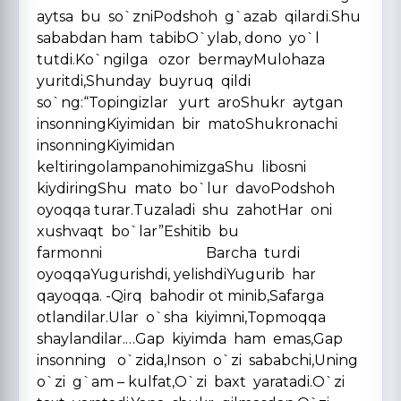
aytsa bu so`zniPodshoh g`azab qilardi.Shu
sababdan ham tabibO`ylab, dono yo`l
tutdi.Ko`ngilga ozor bermayMulohaza
yuritdi,Shunday buyruq qildi
so`ng:“Topingizlar yurt aroShukr aytgan
insonningKiyimidan bir matoShukronachi
insonningKiyimidan
keltiringolampanohimizgaShu libosni
kiydiringShu mato bo`lur davoPodshoh
oyoqqa turar.Tuzaladi shu zahotHar oni
xushvaqt bo`lar”Eshitib bu
farmonni Barcha turdi
oyoqqaYugurishdi, yelishdiYugurib har
qayoqqa. -Qirq bahodir ot minib,Safarga
otlandilar.Ular o`sha kiyimni,Topmoqqa
shaylandilar.…Gap kiyimda ham emas,Gap
insonning o`zida,Inson o`zi sababchi,Uning
o`zi g`am – kulfat,O`zi baxt yaratadi.O`zi