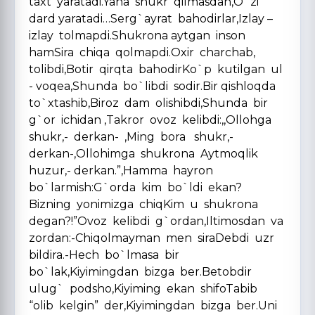
taxt yaratadi.Yana shukr qilmasdan,O`zi
dard yaratadi…Serg`ayrat bahodirlar,Izlay –
izlay tolmapdi.Shukrona aytgan inson
hamSira chiqa qolmapdi.Oxir charchab,
tolibdi,Botir qirqta bahodirKo`p kutilgan ul
- voqea,Shunda bo`libdi sodir.Bir qishloqda
to`xtashib,Biroz dam olishibdi,Shunda bir
g`or ichidan ,Takror ovoz kelibdi:,,Ollohga
shukr,- derkan- ,Ming bora shukr,-
derkan-,Ollohimga shukrona Aytmoqlik
huzur,- derkan.”,Hamma hayron
bo`larmish:G`orda kim bo`ldi ekan?
Bizning yonimizga chiqKim u shukrona
degan?!”Ovoz kelibdi g`ordan,Iltimosdan va
zordan:-Chiqolmayman men siraDebdi uzr
bildira.-Hech bo`lmasa bir
bo`lak,Kiyimingdan bizga ber.Betobdir
ulug` podsho,Kiyiming ekan shifoTabib
“olib kelgin” der,Kiyimingdan bizga ber.Uni