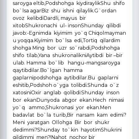
saroyga eltib,Podshohga kiydiraylikShu shifo
bo`lsa agarBiz shu ishni qilaylik.G`ordan
ovoz kelibdiDardli, mayus bir
xitobShukronachi ul- insonShunday qilibdi
javob:-Egnimda kiyimim yo`q Chiqolmayman
u yoqqa.Kiyimim bo`lsa edi,Tortiq qilardim
shohga Ming bor uzr so`rabdi,Podshohga
shifo tilab,Yana shukronalikniAytibdi bir –bir
ulab. Hamma bo`lib hangu-mangsaroyga
qaytibdilar.Bo`lgan hamma
gaplarnipodshohga aytibdilar.Bu gaplarni
eshitib,Podshoh o`yga tolibdi.Shunda o`z
xatosiniOxir anglab qolibdi:Shunday inson
bor ekanDunyoda abgor ekan.Hech nimasi
yo`q ammo,Shukronasi yor ekan.Men
badavlat bo`la turib,Bir narsam kam edimi?
Meni yaratgan Ollohga Bir bor shukr
dedimmi?Shunday to`kin hayotimShukrini
qildimmi men?!Nahot nochor bir