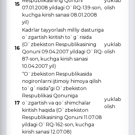
Respublikasining Qonuni
yuklab
15
07.01.2008 yildagi O`RQ-139-son,
olish
kuchga kirish sanasi 08.01.2008
yil)
Kadrlar tayyorlash milliy dasturiga
o`zgartish kiritish to`g`risida
(O`zbekiston Respublikasining
yuklab
16
Qonuni 09.04.2007 yildagi O`RQ-
olish
87-son, kuchga kirish sanasi
10.04.2007 yil)
“O`zbekiston Respublikasida
nogironlarni ijtimoiy himoya qilish
to`g`risida”gi O`zbekiston
Respublikasi Qonuniga
yuklab
17
o`zgartish va qo`shimchalar
olish
kiritish haqida (O`zbekiston
Respublikasining Qonuni 11.07.08
yildagi O`RQ-162-son, kuchga
kirish sanasi 12.07.08)