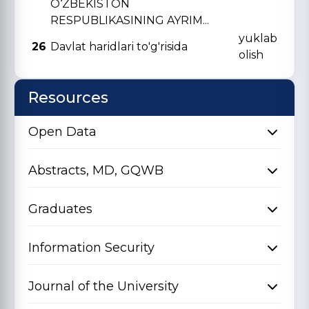
O‘ZBЕKISTON
RЕSPUBLIKASINING AYRIM...
yuklab
26
Davlat haridlari to'g'risida
olish
Resources
Open Data
Abstracts, MD, GQWB
Graduates
Information Security
Journal of the University