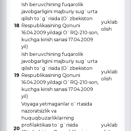
Ish beruvchining fuqarolik
javobgarligini majburiy sug`urta
qilish to`g`risida (O`zbekiston
yuklab
18
Respublikasining Qonuni
olish
16.04.2009 yildagi O`RQ-210-son,
kuchga kirish sanasi 17.04.2009
yil)
Ish beruvchining fuqarolik
javobgarligini majburiy sug`urta
qilish to`g`risida (O`zbekiston
yuklab
19
Respublikasining Qonuni
olish
16.04.2009 yildagi O`RQ-210-son,
kuchga kirish sanasi 17.04.2009
yil)
Voyaga yetmaganlar o`rtasida
nazoratsizlik va
huquqbuzarliklarning
profilaktikasi to`g`risida
yuklab
20