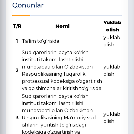
Qonunlar
Yuklab
T/R
Nomi
olish
yuklab
1
Ta'lim to'g'risida
olish
Sud qarorlarini qayta ko'rish
instituti takomillashtirilishi
munosabati bilan O'zbekiston
yuklab
2
Respublikasining fuqarolik
olish
protsessual kodeksiga o'zgartirish
va qo'shimchalar kiritish to'g'risida
Sud qarorlarini qayta ko'rish
instituti takomillashtirilishi
munosabati bilan O'zbekiston
yuklab
3
Respublikasining Ma'muriy sud
olish
ishlarini yuritish to'g'risidagi
kodeksiga o'zgartirish va