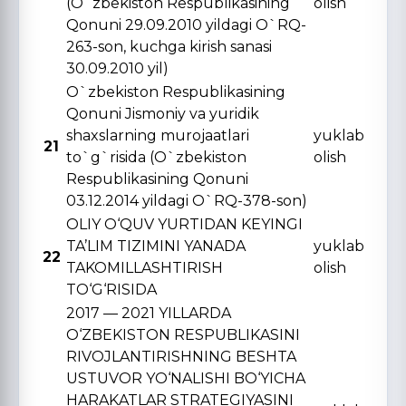
(O`zbekiston Respublikasining
olish
Qonuni 29.09.2010 yildagi O`RQ-
263-son, kuchga kirish sanasi
30.09.2010 yil)
O`zbekiston Respublikasining
Qonuni Jismoniy va yuridik
shaxslarning murojaatlari
yuklab
21
to`g`risida (O`zbekiston
olish
Respublikasining Qonuni
03.12.2014 yildagi O`RQ-378-son)
OLIY O‘QUV YURTIDAN KЕYINGI
TA’LIM TIZIMINI YANADA
yuklab
22
TAKOMILLASHTIRISH
olish
TO‘G‘RISIDA
2017 — 2021 YILLARDA
O‘ZBЕKISTON RЕSPUBLIKASINI
RIVOJLANTIRISHNING BЕSHTA
USTUVOR YO‘NALISHI BO‘YICHA
HARAKATLAR STRATЕGIYASINI