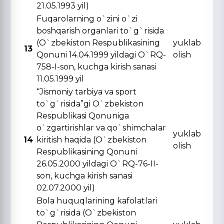
21.05.1993 yil)
Fuqarolarning o`zini o`zi
boshqarish organlari to`g`risida
(O`zbekiston Respublikasining
yuklab
13
Qonuni 14.04.1999 yildagi O`RQ-
olish
758-I-son, kuchga kirish sanasi
11.05.1999 yil
“Jismoniy tarbiya va sport
to`g`risida”gi O`zbekiston
Respublikasi Qonuniga
o`zgartirishlar va qo`shimchalar
yuklab
14
kiritish haqida (O`zbekiston
olish
Respublikasining Qonuni
26.05.2000 yildagi O`RQ-76-II-
son, kuchga kirish sanasi
02.07.2000 yil)
Bola huquqlarining kafolatlari
to`g`risida (O`zbekiston