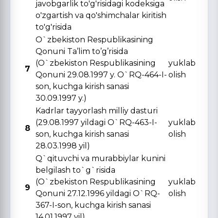
javobgarlik to'g'risidagi kodeksiga
o'zgartish va qo'shimchalar kiritish
to'g'risida
O`zbekiston Respublikasining
Qonuni Ta’lim to’g’risida
(O`zbekiston Respublikasining
yuklab
7
Qonuni 29.08.1997 y. O`RQ-464-I-
olish
son, kuchga kirish sanasi
30.09.1997 y.)
Kadrlar tayyorlash milliy dasturi
(29.08.1997 yildagi O`RQ-463-I-
yuklab
8
son, kuchga kirish sanasi
olish
28.03.1998 yil)
Q`qituvchi va murabbiylar kunini
belgilash to`g`risida
(O`zbekiston Respublikasining
yuklab
9
Qonuni 27.12.1996 yildagi O`RQ-
olish
367-I-son, kuchga kirish sanasi
14.01.1997 yil)