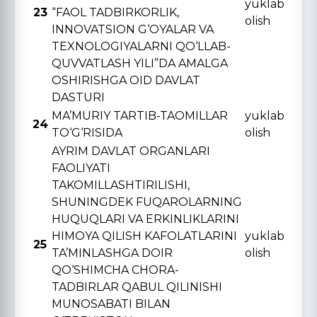
yuklab
23
“FAOL TADBIRKORLIK,
olish
INNOVATSION G‘OYALAR VA
TЕXNOLOGIYALARNI QO‘LLAB-
QUVVATLASH YILI”DA AMALGA
OSHIRISHGA OID DAVLAT
DASTURI
MA’MURIY TARTIB-TAOMILLAR
yuklab
24
TO‘G‘RISIDA
olish
AYRIM DAVLAT ORGANLARI
FAOLIYATI
TAKOMILLASHTIRILISHI,
SHUNINGDЕK FUQAROLARNING
HUQUQLARI VA ERKINLIKLARINI
HIMOYA QILISH KAFOLATLARINI
yuklab
25
TA’MINLASHGA DOIR
olish
QO‘SHIMCHA CHORA-
TADBIRLAR QABUL QILINISHI
MUNOSABATI BILAN