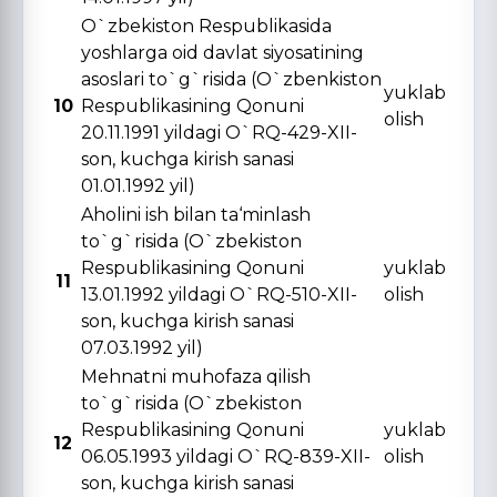
O`zbekiston Respublikasida
yoshlarga oid davlat siyosatining
asoslari to`g`risida (O`zbenkiston
yuklab
10
Respublikasining Qonuni
olish
20.11.1991 yildagi O`RQ-429-XII-
son, kuchga kirish sanasi
01.01.1992 yil)
Aholini ish bilan ta‘minlash
to`g`risida (O`zbekiston
Respublikasining Qonuni
yuklab
11
13.01.1992 yildagi O`RQ-510-XII-
olish
son, kuchga kirish sanasi
07.03.1992 yil)
Mehnatni muhofaza qilish
to`g`risida (O`zbekiston
Respublikasining Qonuni
yuklab
12
06.05.1993 yildagi O`RQ-839-XII-
olish
son, kuchga kirish sanasi