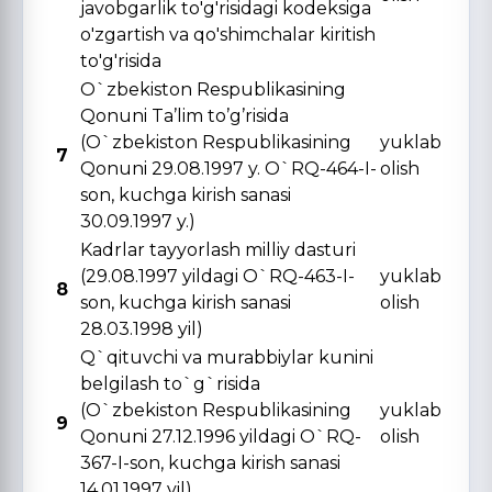
javobgarlik to'g'risidagi kodeksiga
o'zgartish va qo'shimchalar kiritish
to'g'risida
O`zbekiston Respublikasining
Qonuni Ta’lim to’g’risida
(O`zbekiston Respublikasining
yuklab
7
Qonuni 29.08.1997 y. O`RQ-464-I-
olish
son, kuchga kirish sanasi
30.09.1997 y.)
Kadrlar tayyorlash milliy dasturi
(29.08.1997 yildagi O`RQ-463-I-
yuklab
8
son, kuchga kirish sanasi
olish
28.03.1998 yil)
Q`qituvchi va murabbiylar kunini
belgilash to`g`risida
(O`zbekiston Respublikasining
yuklab
9
Qonuni 27.12.1996 yildagi O`RQ-
olish
367-I-son, kuchga kirish sanasi
14.01.1997 yil)