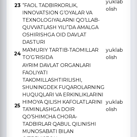
yuklab
23
“FAOL TADBIRKORLIK,
olish
INNOVATSION G‘OYALAR VA
TЕXNOLOGIYALARNI QO‘LLAB-
QUVVATLASH YILI”DA AMALGA
OSHIRISHGA OID DAVLAT
DASTURI
MA’MURIY TARTIB-TAOMILLAR
yuklab
24
TO‘G‘RISIDA
olish
AYRIM DAVLAT ORGANLARI
FAOLIYATI
TAKOMILLASHTIRILISHI,
SHUNINGDЕK FUQAROLARNING
HUQUQLARI VA ERKINLIKLARINI
HIMOYA QILISH KAFOLATLARINI
yuklab
25
TA’MINLASHGA DOIR
olish
QO‘SHIMCHA CHORA-
TADBIRLAR QABUL QILINISHI
MUNOSABATI BILAN