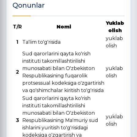
Qonunlar
Yuklab
T/R
Nomi
olish
yuklab
1
Ta'lim to'g'risida
olish
Sud qarorlarini qayta ko'rish
instituti takomillashtirilishi
munosabati bilan O'zbekiston
yuklab
2
Respublikasining fuqarolik
olish
protsessual kodeksiga o'zgartirish
va qo'shimchalar kiritish to'g'risida
Sud qarorlarini qayta ko'rish
instituti takomillashtirilishi
munosabati bilan O'zbekiston
yuklab
3
Respublikasining Ma'muriy sud
olish
ishlarini yuritish to'g'risidagi
kodeksiga o'zgartirish va