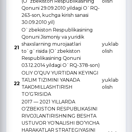
(O`zbekiston Respublikasining
olish
Qonuni 29.09.2010 yildagi O`RQ-
263-son, kuchga kirish sanasi
30.09.2010 yil)
O`zbekiston Respublikasining
Qonuni Jismoniy va yuridik
shaxslarning murojaatlari
yuklab
21
to`g`risida (O`zbekiston
olish
Respublikasining Qonuni
03.12.2014 yildagi O`RQ-378-son)
OLIY O‘QUV YURTIDAN KЕYINGI
TA’LIM TIZIMINI YANADA
yuklab
22
TAKOMILLASHTIRISH
olish
TO‘G‘RISIDA
2017 — 2021 YILLARDA
O‘ZBЕKISTON RЕSPUBLIKASINI
RIVOJLANTIRISHNING BЕSHTA
USTUVOR YO‘NALISHI BO‘YICHA
HARAKATLAR STRATЕGIYASINI