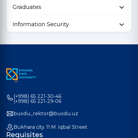
Graduates
Information Security
(+998) 65 221-30-46
(+998) 65 221-29-06
buxdu_rektor@buxdu.uz
Bukhara city. 11 M. Iqbal Street
Requisites