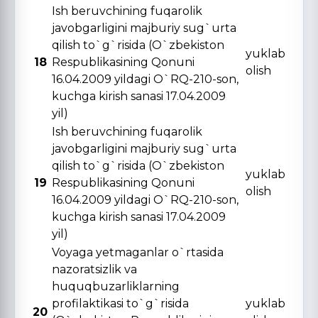
Ish beruvchining fuqarolik
javobgarligini majburiy sug`urta
qilish to`g`risida (O`zbekiston
yuklab
18
Respublikasining Qonuni
olish
16.04.2009 yildagi O`RQ-210-son,
kuchga kirish sanasi 17.04.2009
yil)
Ish beruvchining fuqarolik
javobgarligini majburiy sug`urta
qilish to`g`risida (O`zbekiston
yuklab
19
Respublikasining Qonuni
olish
16.04.2009 yildagi O`RQ-210-son,
kuchga kirish sanasi 17.04.2009
yil)
Voyaga yetmaganlar o`rtasida
nazoratsizlik va
huquqbuzarliklarning
profilaktikasi to`g`risida
yuklab
20