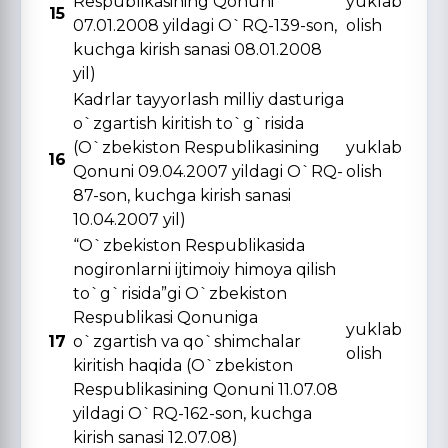
Respublikasining Qonuni
yuklab
15
07.01.2008 yildagi O`RQ-139-son,
olish
kuchga kirish sanasi 08.01.2008
yil)
Kadrlar tayyorlash milliy dasturiga
o`zgartish kiritish to`g`risida
(O`zbekiston Respublikasining
yuklab
16
Qonuni 09.04.2007 yildagi O`RQ-
olish
87-son, kuchga kirish sanasi
10.04.2007 yil)
“O`zbekiston Respublikasida
nogironlarni ijtimoiy himoya qilish
to`g`risida”gi O`zbekiston
Respublikasi Qonuniga
yuklab
17
o`zgartish va qo`shimchalar
olish
kiritish haqida (O`zbekiston
Respublikasining Qonuni 11.07.08
yildagi O`RQ-162-son, kuchga
kirish sanasi 12.07.08)