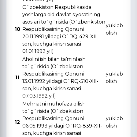
O`zbekiston Respublikasida
yoshlarga oid davlat siyosatining
asoslari to`g`risida (O`zbenkiston
yuklab
10
Respublikasining Qonuni
olish
20.11.1991 yildagi O`RQ-429-XII-
son, kuchga kirish sanasi
01.01.1992 yil)
Aholini ish bilan ta‘minlash
to`g`risida (O`zbekiston
Respublikasining Qonuni
yuklab
11
13.01.1992 yildagi O`RQ-510-XII-
olish
son, kuchga kirish sanasi
07.03.1992 yil)
Mehnatni muhofaza qilish
to`g`risida (O`zbekiston
Respublikasining Qonuni
yuklab
12
06.05.1993 yildagi O`RQ-839-XII-
olish
son, kuchga kirish sanasi