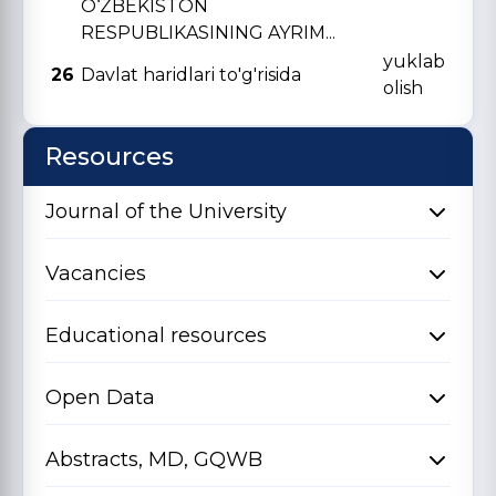
O‘ZBЕKISTON
RЕSPUBLIKASINING AYRIM...
yuklab
26
Davlat haridlari to'g'risida
olish
Resources
Journal of the University
Vacancies
Educational resources
Open Data
Abstracts, MD, GQWB