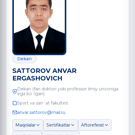
Dekan
SATTOROV ANVAR
ERGASHOVICH
Dekan (fan doktori yoki professor ilmiy unvoniga
ega bo`lgan)
Sport va san`at fakulteti
anvar.sattorov@mail.ru
Maqolalar
Sertifikatlar
Aftoreferat