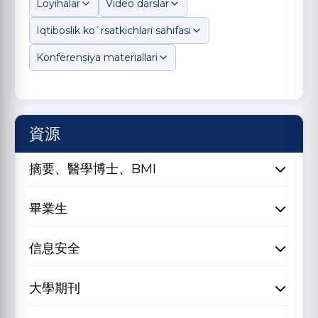
Loyihalar
Video darslar
Iqtiboslik ko`rsatkichlari sahifasi
Konferensiya materiallari
資源
摘要、醫學博士、BMI
畢業生
信息安全
大學期刊