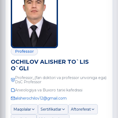
Professor
OCHILOV ALISHER TO`LIS
O`GLI
Professor_(fan doktori va professor unvoniga ega)
DsC Professor
Arxeologiya va Buxoro tarixi kafedrasi
alisherochilov12@gmail.com
Maqolalar
Sertifikatlar
Aftoreferat