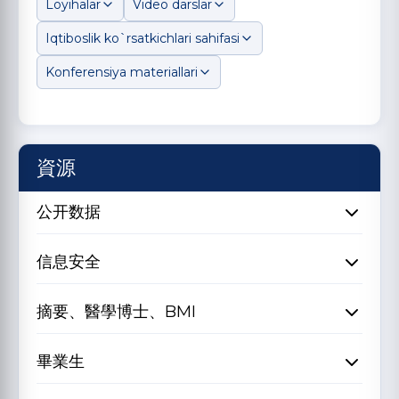
Loyihalar
Video darslar
Iqtiboslik ko`rsatkichlari sahifasi
Konferensiya materiallari
資源
公开数据
信息安全
摘要、醫學博士、BMI
畢業生