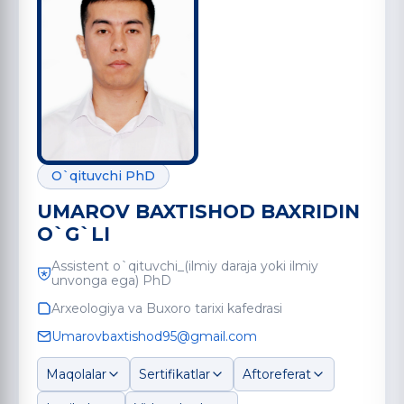
O`qituvchi PhD
UMAROV BAXTISHOD BAXRIDIN
O`G`LI
Assistent o`qituvchi_(ilmiy daraja yoki ilmiy
unvonga ega) PhD
Arxeologiya va Buxoro tarixi kafedrasi
Umarovbaxtishod95@gmail.com
Maqolalar
Sertifikatlar
Aftoreferat