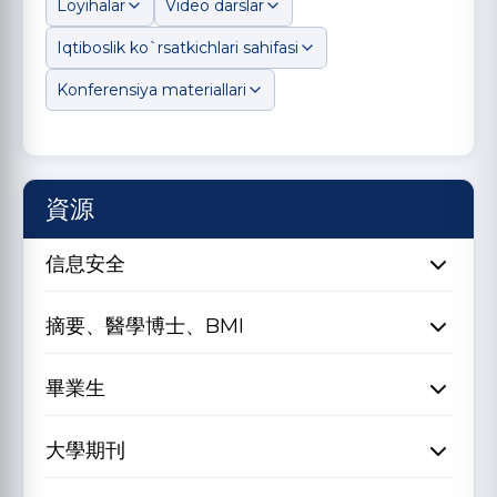
Loyihalar
Video darslar
Iqtiboslik ko`rsatkichlari sahifasi
Konferensiya materiallari
資源
信息安全
摘要、醫學博士、BMI
畢業生
大學期刊