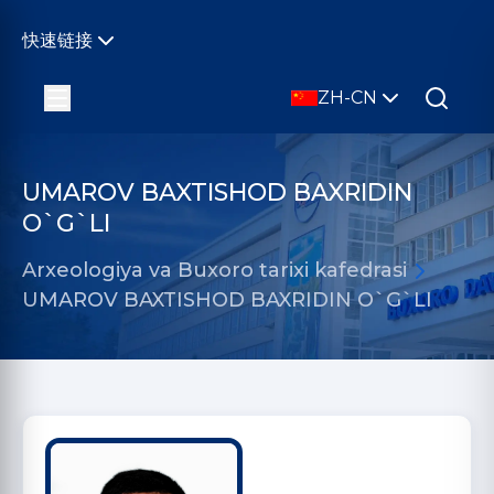
快速链接
ZH-CN
UMAROV BAXTISHOD BAXRIDIN
O`G`LI
Arxeologiya va Buxoro tarixi kafedrasi
UMAROV BAXTISHOD BAXRIDIN O`G`LI