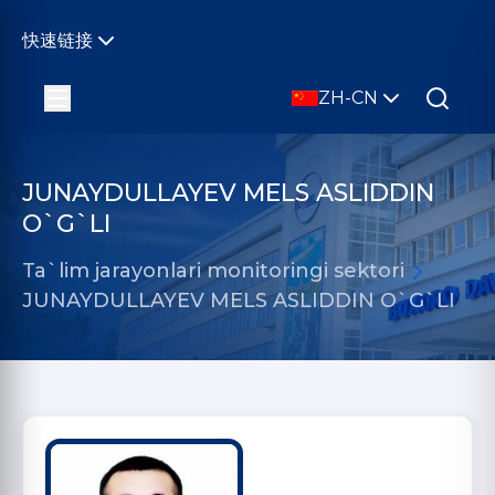
快速链接
ZH-CN
JUNAYDULLAYEV MELS ASLIDDIN
O`G`LI
Ta`lim jarayonlari monitoringi sektori
JUNAYDULLAYEV MELS ASLIDDIN O`G`LI