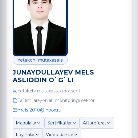
Yetakchi mutaxassis
JUNAYDULLAYEV MELS
ASLIDDIN O`G`LI
Yetakchi mutaxassis (dotsent)
Ta`lim jarayonlari monitoringi sektori
mels-2010@inbox.ru
Maqolalar
Sertifikatlar
Aftoreferat
Loyihalar
Video darslar