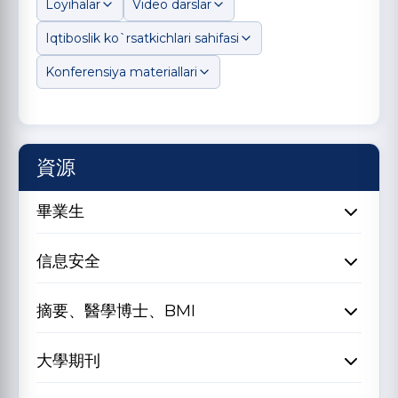
Loyihalar
Video darslar
Iqtiboslik ko`rsatkichlari sahifasi
Konferensiya materiallari
資源
畢業生
信息安全
摘要、醫學博士、BMI
大學期刊