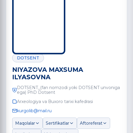
DOTSENT
NIYAZOVA MAXSUMA
ILYASOVNA
DOTSENT_(fan nomzodi yoki DOTSENT unvoniga
ega) PhD Dotsent
Arxeologiya va Buxoro tarixi kafedrasi
kurgolib@mail.ru
Maqolalar
Sertifikatlar
Aftoreferat