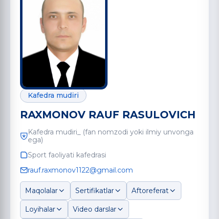
Kafedra mudiri
RAXMONOV RAUF RASULOVICH
Kafedra mudiri_ (fan nomzodi yoki ilmiy unvonga
ega)
Sport faoliyati kafedrasi
rauf.raxmonov1122@gmail.com
Maqolalar
Sertifikatlar
Aftoreferat
Loyihalar
Video darslar