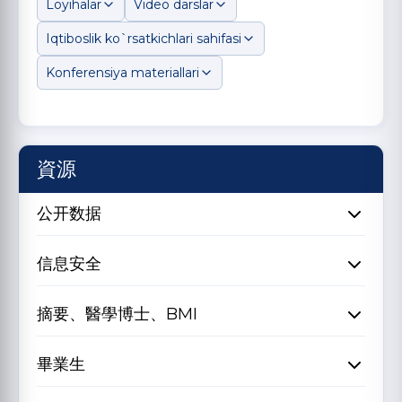
Loyihalar
Video darslar
Iqtiboslik ko`rsatkichlari sahifasi
Konferensiya materiallari
資源
公开数据
信息安全
摘要、醫學博士、BMI
畢業生