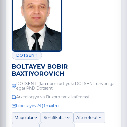
DOTSENT
BOLTAYEV BOBIR
BAXTIYOROVICH
DOTSENT_(fan nomzodi yoki DOTSENT unvoniga
ega) PhD Dotsent
Arxeologiya va Buxoro tarixi kafedrasi
b.boltayev74@mail.ru
Maqolalar
Sertifikatlar
Aftoreferat