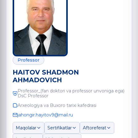
Professor
HAITOV SHADMON
AHMADOVICH
Professor_(fan doktori va professor unvoniga ega)
DsC Professor
Arxeologiya va Buxoro tarixi kafedrasi
jahongir.hayitov9@mail.ru
Maqolalar
Sertifikatlar
Aftoreferat