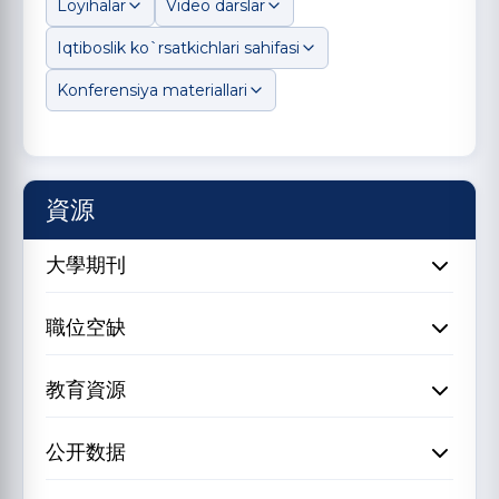
Loyihalar
Video darslar
Iqtiboslik ko`rsatkichlari sahifasi
Konferensiya materiallari
資源
大學期刊
職位空缺
教育資源
公开数据