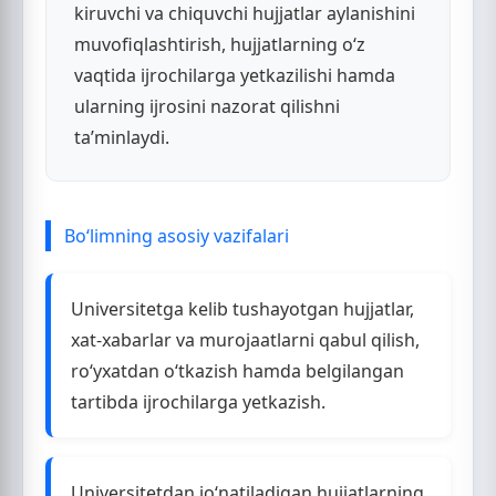
kiruvchi va chiquvchi hujjatlar aylanishini
muvofiqlashtirish, hujjatlarning o‘z
vaqtida ijrochilarga yetkazilishi hamda
ularning ijrosini nazorat qilishni
ta’minlaydi.
Bo‘limning asosiy vazifalari
Universitetga kelib tushayotgan hujjatlar,
xat-xabarlar va murojaatlarni qabul qilish,
ro‘yxatdan o‘tkazish hamda belgilangan
tartibda ijrochilarga yetkazish.
Universitetdan jo‘natiladigan hujjatlarning