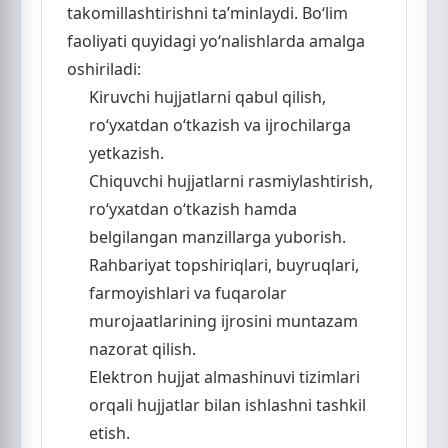
takomillashtirishni ta’minlaydi. Bo‘lim
faoliyati quyidagi yo‘nalishlarda amalga
oshiriladi:
Kiruvchi hujjatlarni qabul qilish,
ro‘yxatdan o‘tkazish va ijrochilarga
yetkazish.
Chiquvchi hujjatlarni rasmiylashtirish,
ro‘yxatdan o‘tkazish hamda
belgilangan manzillarga yuborish.
Rahbariyat topshiriqlari, buyruqlari,
farmoyishlari va fuqarolar
murojaatlarining ijrosini muntazam
nazorat qilish.
Elektron hujjat almashinuvi tizimlari
orqali hujjatlar bilan ishlashni tashkil
etish.