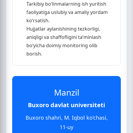
Tarkibiy bo‘linmalarning ish yuritish
faoliyatiga uslubiy va amaliy yordam
ko‘rsatish.
Hujjatlar aylanishining tezkorligi,
aniqligi va shaffofligini ta’minlash
bo‘yicha doimiy monitoring olib
borish.
Manzil
Buxoro davlat universiteti
Buxoro shahri, M. Iqbol ko‘chasi,
11-uy