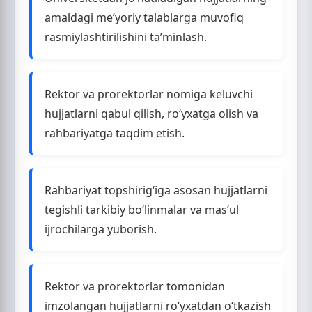
amaldagi me’yoriy talablarga muvofiq
rasmiylashtirilishini ta’minlash.
Rektor va prorektorlar nomiga keluvchi
hujjatlarni qabul qilish, ro‘yxatga olish va
rahbariyatga taqdim etish.
Rahbariyat topshirig‘iga asosan hujjatlarni
tegishli tarkibiy bo‘linmalar va mas’ul
ijrochilarga yuborish.
Rektor va prorektorlar tomonidan
imzolangan hujjatlarni ro‘yxatdan o‘tkazish