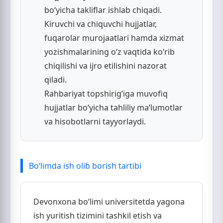
bo‘yicha takliflar ishlab chiqadi.
Kiruvchi va chiquvchi hujjatlar,
fuqarolar murojaatlari hamda xizmat
yozishmalarining o‘z vaqtida ko‘rib
chiqilishi va ijro etilishini nazorat
qiladi.
Rahbariyat topshirig‘iga muvofiq
hujjatlar bo‘yicha tahliliy ma’lumotlar
va hisobotlarni tayyorlaydi.
Bo‘limda ish olib borish tartibi
Devonxona bo‘limi universitetda yagona
ish yuritish tizimini tashkil etish va