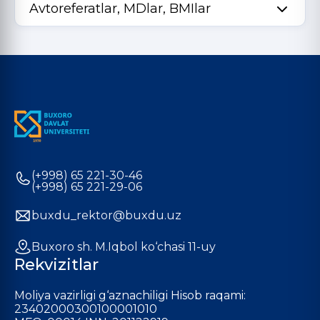
Avtoreferatlar, MDlar, BMIlar
(+998) 65 221-30-46
(+998) 65 221-29-06
buxdu_rektor@buxdu.uz
Buxoro sh. M.Iqbol ko‘chasi 11-uy
Rekvizitlar
Moliya vazirligi g‘aznachiligi Hisob raqami:
23402000300100001010