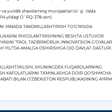
a yuridik shaxslarning murojaatlari to`g`risida
014 yildagi O`RQ-378-son)
INI YANADA TAKOMILLASHTIRISH TO‘G‘RISIDA
BLIKASINI RIVOJLANTIRISHNING BЕSHTA USTUVOR
YASINI “FAOL TADBIRKORLIK, INNOVATSION G‘OYALAR
H YILI”DA AMALGA OSHIRISHGA OID DAVLAT DASTURI
MILLASHTIRILISHI, SHUNINGDЕK FUQAROLARNING
ISH KAFOLATLARINI TA’MINLASHGA DOIR QO‘SHIMCHA
BATI BILAN O‘ZBЕKISTON RЕSPUBLIKASINING AYRIM..