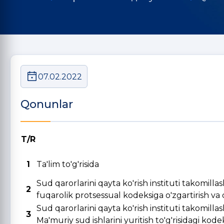
07.02.2022
Qonunlar
T/R
1
Ta'lim to'g'risida
Sud qarorlarini qayta ko'rish instituti takomill
2
fuqarolik protsessual kodeksiga o'zgartirish va qo
Sud qarorlarini qayta ko'rish instituti takomill
3
Ma'muriy sud ishlarini yuritish to'g'risidagi kode