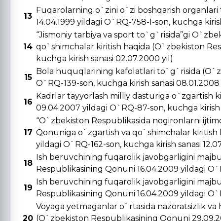
Fuqarolarning o`zini o`zi boshqarish organlar
13
14.04.1999 yildagi O`RQ-758-I-son, kuchga kirish 
“Jismoniy tarbiya va sport to`g`risida”gi O`zbe
14
qo`shimchalar kiritish haqida (O`zbekiston Re
kuchga kirish sanasi 02.07.2000 yil)
Bola huquqlarining kafolatlari to`g`risida (O`
15
O`RQ-139-son, kuchga kirish sanasi 08.01.2008 
Kadrlar tayyorlash milliy dasturiga o`zgartish 
16
09.04.2007 yildagi O`RQ-87-son, kuchga kirish s
“O`zbekiston Respublikasida nogironlarni ijtimo
17
Qonuniga o`zgartish va qo`shimchalar kiritish
yildagi O`RQ-162-son, kuchga kirish sanasi 12.0
Ish beruvchining fuqarolik javobgarligini majbu
18
Respublikasining Qonuni 16.04.2009 yildagi O`R
Ish beruvchining fuqarolik javobgarligini majbu
19
Respublikasining Qonuni 16.04.2009 yildagi O`R
Voyaga yetmaganlar o`rtasida nazoratsizlik va 
20
(O`zbekiston Respublikasining Qonuni 29.09.20