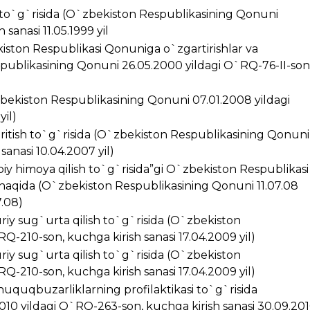
i to`g`risida (O`zbekiston Respublikasining Qonuni
sanasi 11.05.1999 yil
kiston Respublikasi Qonuniga o`zgartirishlar va
spublikasining Qonuni 26.05.2000 yildagi O`RQ-76-II-son
zbekiston Respublikasining Qonuni 07.01.2008 yildagi
yil)
kiritish to`g`risida (O`zbekiston Respublikasining Qonuni
anasi 10.04.2007 yil)
iy himoya qilish to`g`risida”gi O`zbekiston Respublikasi
 haqida (O`zbekiston Respublikasining Qonuni 11.07.08
7.08)
riy sug`urta qilish to`g`risida (O`zbekiston
Q-210-son, kuchga kirish sanasi 17.04.2009 yil)
riy sug`urta qilish to`g`risida (O`zbekiston
Q-210-son, kuchga kirish sanasi 17.04.2009 yil)
huquqbuzarliklarning profilaktikasi to`g`risida
10 yildagi O`RQ-263-son, kuchga kirish sanasi 30.09.20