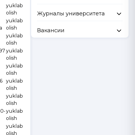
yuklab
olish
Журналы университета
yuklab
a
olish
Вакансии
yuklab
olish
997
yuklab
olish
yuklab
olish
6
yuklab
olish
yuklab
olish
10-
yuklab
olish
yuklab
olish