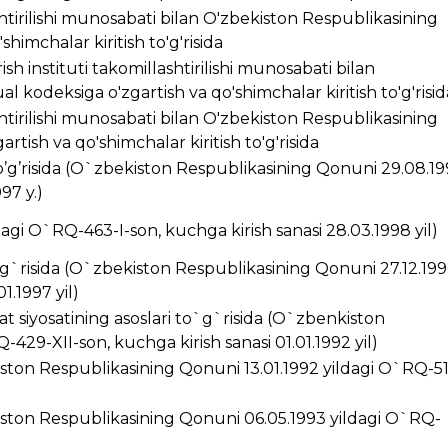
ashtirilishi munosabati bilan O'zbekiston Respublikasining
himchalar kiritish to'g'risida
ish instituti takomillashtirilishi munosabati bilan
 kodeksiga o'zgartish va qo'shimchalar kiritish to'g'risid
ashtirilishi munosabati bilan O'zbekiston Respublikasining
rtish va qo'shimchalar kiritish to'g'risida
’g’risida (O`zbekiston Respublikasining Qonuni 29.08.1
97 y.)
ldagi O`RQ-463-I-son, kuchga kirish sanasi 28.03.1998 yil)
g`risida (O`zbekiston Respublikasining Qonuni 27.12.199
1.1997 yil)
t siyosatining asoslari to`g`risida (O`zbenkiston
429-XII-son, kuchga kirish sanasi 01.01.1992 yil)
kiston Respublikasining Qonuni 13.01.1992 yildagi O`RQ-5
ston Respublikasining Qonuni 06.05.1993 yildagi O`RQ-