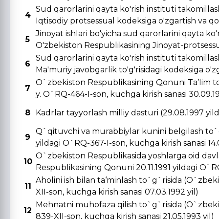
Sud qarorlarini qayta ko'rish instituti takomill
4
Iqtisodiy protsessual kodeksiga o'zgartish va qo's
Jinoyat ishlari bo'yicha sud qarorlarini qayta ko'r
5
O'zbekiston Respublikasining Jinoyat-protsessual
Sud qarorlarini qayta ko'rish instituti takomill
6
Ma'muriy javobgarlik to'g'risidagi kodeksiga o'zga
O`zbekiston Respublikasining Qonuni Ta’lim to
7
y. O`RQ-464-I-son, kuchga kirish sanasi 30.09.19
8
Kadrlar tayyorlash milliy dasturi (29.08.1997 yi
Q`qituvchi va murabbiylar kunini belgilash to`
9
yildagi O`RQ-367-I-son, kuchga kirish sanasi 14.0
O`zbekiston Respublikasida yoshlarga oid davla
10
Respublikasining Qonuni 20.11.1991 yildagi O`RQ-
Aholini ish bilan ta‘minlash to`g`risida (O`zbe
11
XII-son, kuchga kirish sanasi 07.03.1992 yil)
Mehnatni muhofaza qilish to`g`risida (O`zbeki
12
839-XII-son, kuchga kirish sanasi 21.05.1993 yil)