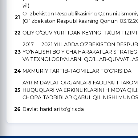
yil)
O`zbekiston Respublikasining Qonuni Jismoniy v
21
(O`zbekiston Respublikasining Qonuni 03.12.2
22
OLIY O‘QUV YURTIDAN KЕYINGI TA’LIM TIZIM
2017 — 2021 YILLARDA O‘ZBЕKISTON RЕSPU
23
YO‘NALISHI BO‘YICHA HARAKATLAR STRATЕGI
VA TЕXNOLOGIYALARNI QO‘LLAB-QUVVATLAS
24
MA’MURIY TARTIB-TAOMILLAR TO‘G‘RISIDA
AYRIM DAVLAT ORGANLARI FAOLIYATI TAKO
25
HUQUQLARI VA ERKINLIKLARINI HIMOYA QIL
CHORA-TADBIRLAR QABUL QILINISHI MUNOSA
26
Davlat haridlari to'g'risida