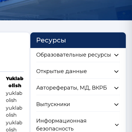
Ресурсы
Образовательные ресурсы
Открытые данные
Yuklab
olish
Авторефераты, МД, ВКРБ
yuklab
olish
Выпускники
yuklab
olish
Информационная
yuklab
безопасность
olish