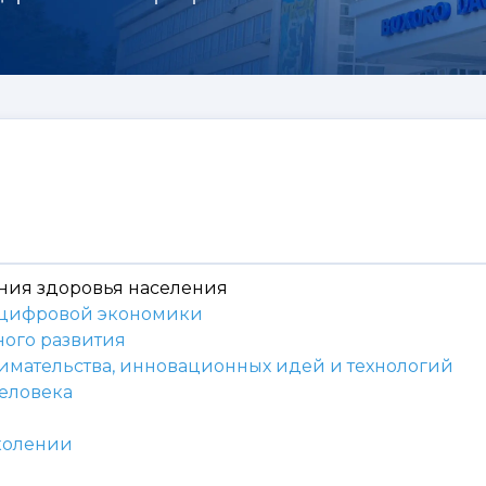
ения здоровья населения
я цифровой экономики
ного развития
мательства, инновационных идей и технологий
человека
околении