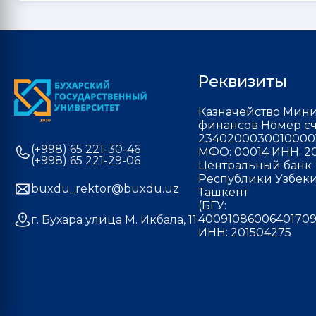
Реквизиты
Казначейство Мини
финансов Номер сч
2340200030010000
(+998) 65 221-30-46
МФО: 00014 ИНН: 20
(+998) 65 221-29-06
Центральный банк
Республики Узбекис
buxdu_rektor@buxdu.uz
Ташкент
(БГУ:
40091086006401709
г. Бухара улица М. Икбала, 11
ИНН: 201504275