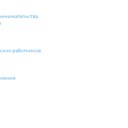
принимательства
я
ских работников
оления